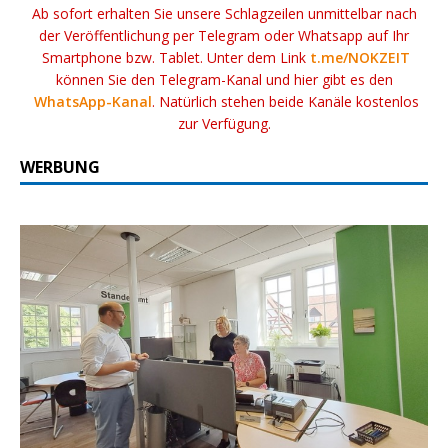
Ab sofort erhalten Sie unsere Schlagzeilen unmittelbar nach
der Veröffentlichung per Telegram oder Whatsapp auf Ihr
Smartphone bzw. Tablet. Unter dem Link
t.me/NOKZEIT
können Sie den Telegram-Kanal und hier gibt es den
WhatsApp-Kanal
. Natürlich stehen beide Kanäle kostenlos
zur Verfügung.
WERBUNG