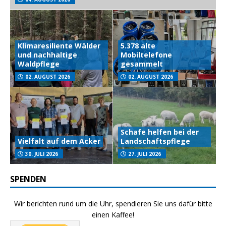
Klimaresiliente Wälder
5.378 alte
und nachhaltige
Mobiltelefone
Waldpflege
gesammelt
02. AUGUST 2026
02. AUGUST 2026
Schafe helfen bei der
Vielfalt auf dem Acker
Landschaftspflege
30. JULI 2026
27. JULI 2026
SPENDEN
Wir berichten rund um die Uhr, spendieren Sie uns dafür bitte
einen Kaffee!