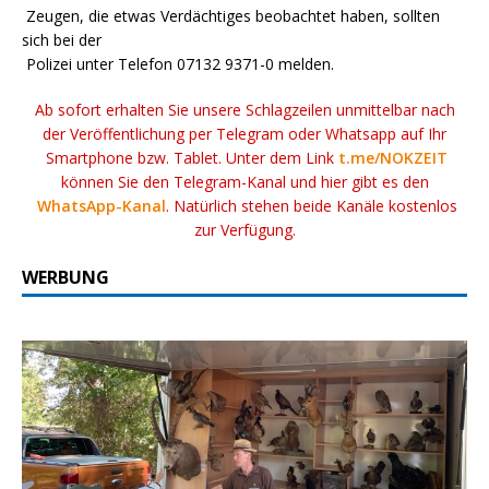
Zeugen, die etwas Verdächtiges beobachtet haben, sollten
sich bei der
Polizei unter Telefon 07132 9371-0 melden.
Ab sofort erhalten Sie unsere Schlagzeilen unmittelbar nach
der Veröffentlichung per Telegram oder Whatsapp auf Ihr
Smartphone bzw. Tablet. Unter dem Link
t.me/NOKZEIT
können Sie den Telegram-Kanal und hier gibt es den
WhatsApp-Kanal
. Natürlich stehen beide Kanäle kostenlos
zur Verfügung.
WERBUNG