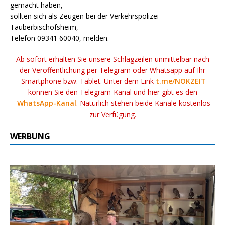
gemacht haben,
sollten sich als Zeugen bei der Verkehrspolizei
Tauberbischofsheim,
Telefon 09341 60040, melden.
Ab sofort erhalten Sie unsere Schlagzeilen unmittelbar nach
der Veröffentlichung per Telegram oder Whatsapp auf Ihr
Smartphone bzw. Tablet. Unter dem Link
t.me/NOKZEIT
können Sie den Telegram-Kanal und hier gibt es den
WhatsApp-Kanal
. Natürlich stehen beide Kanäle kostenlos
zur Verfügung.
WERBUNG