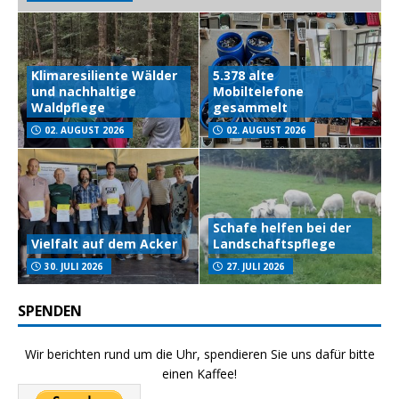
Klimaresiliente Wälder
5.378 alte
und nachhaltige
Mobiltelefone
Waldpflege
gesammelt
02. AUGUST 2026
02. AUGUST 2026
Schafe helfen bei der
Vielfalt auf dem Acker
Landschaftspflege
30. JULI 2026
27. JULI 2026
SPENDEN
Wir berichten rund um die Uhr, spendieren Sie uns dafür bitte
einen Kaffee!