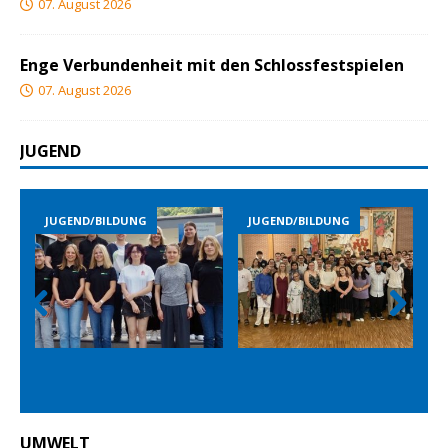
07. August 2026
Enge Verbundenheit mit den Schlossfestspielen
07. August 2026
JUGEND
END/BILDUNG
JUGEND/BILDUNG
JUGEND/B
Prev
Nex
ious
t
UMWELT