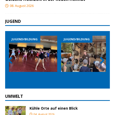
08. August 2026
JUGEND
D/BILDUNG
JUGEND/BILDUNG
JUGEND/BILD
Prev
Nex
ious
t
UMWELT
Kühle Orte auf einen Blick
04. August 2026