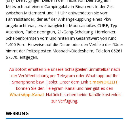
(ots)
Dreist gingen Diebe in der Nacht von Dienstag auf
Mittwoch auf einem Campingplatz in Binau vor. In der Zeit
zwischen Mitternacht und 11 Uhr entwendeten sie vom
Fahrradständer, der auf der Anhängekupplung eines Pkw
angebracht war, zwei baugleiche Mountainbikes CUBE, Typ
Attention, Farbe neongrün, 21-Gang-Schaltung, Hornlenker,
Scheibenbremsen vorn und hinten im Gesamtwert von rund
1.400 Euro. Hinweise auf die Diebe oder den Verbleib der Räder
nimmt der Polizeiposten Mosbach-Diedesheim, Telefon 06261
67570, entgegen.
Ab sofort erhalten Sie unsere Schlagzeilen unmittelbar nach
der Veröffentlichung per Telegram oder Whatsapp auf Ihr
Smartphone bzw. Tablet. Unter dem Link
t.me/NOKZEIT
können Sie den Telegram-Kanal und hier gibt es den
WhatsApp-Kanal
. Natürlich stehen beide Kanäle kostenlos
zur Verfügung.
WERBUNG