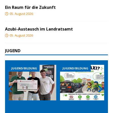
Ein Raum für die Zukunft
05. August 2026
Azubi-Austausch im Landratsamt
05. August 2026
JUGEND
D/BILDUNG
JUGEND/BILDUNG
JUGEND/BILD
Prev
Nex
ious
t