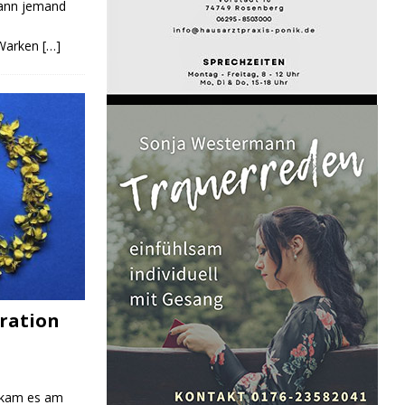
Kann jemand
 Warken
[…]
ration
 kam es am