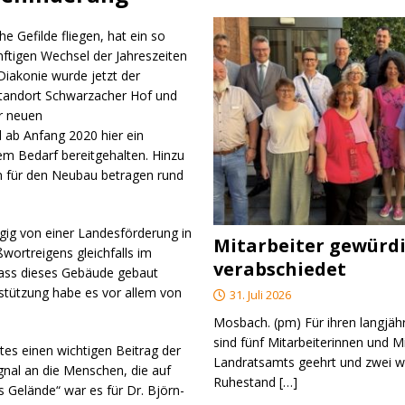
e Gefilde fliegen, hat ein so
nftigen Wechsel der Jahreszeiten
iakonie wurde jetzt der
Standort Schwarzacher Hof und
r neuen
ab Anfang 2020 hier ein
m Bedarf bereitgehalten. Hinzu
n für den Neubau betragen rund
ig von einer Landesförderung in
Mitarbeiter gewürd
ßwortreigens gleichfalls im
verabschiedet
Dass dieses Gebäude gebaut
stützung habe es vor allem von
31. Juli 2026
Mosbach. (pm) Für ihren langjäh
sind fünf Mitarbeiterinnen und M
es einen wichtigen Beitrag der
Landratsamts geehrt und zwei we
gnal an die Menschen, die auf
Ruhestand
[…]
 Gelände“ war es für Dr. Björn-