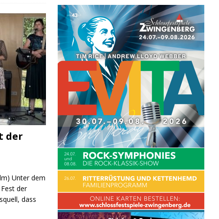
t der
 (lm) Unter dem
Fest der
quell, dass