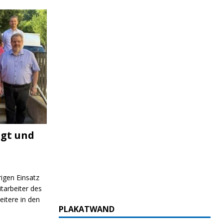
igt und
rigen Einsatz
itarbeiter des
itere in den
PLAKATWAND