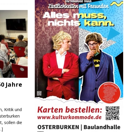
0 Jahre
, Kritik und
sterburken
t, sollen die
…]