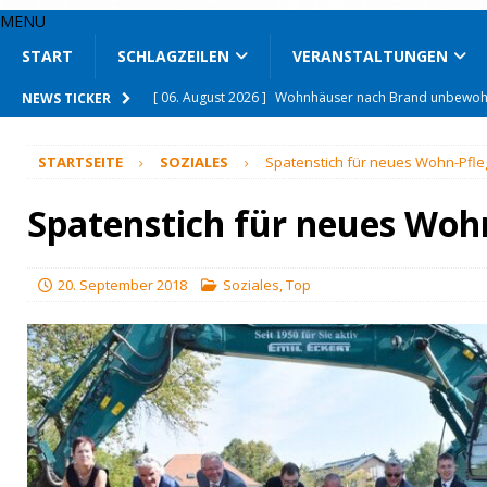
MENU
START
SCHLAGZEILEN
VERANSTALTUNGEN
[ 06. August 2026 ]
Leiche aus Kocherkanal geborgen
NEWS TICKER
[ 06. August 2026 ]
Voraussetzungen für besseren Bü
STARTSEITE
SOZIALES
Spatenstich für neues Wohn-Pfl
[ 05. August 2026 ]
Sparkasse unterstützt Weltraumla
[ 05. August 2026 ]
Mit Schlagring auf 21-Jährigen ei
Spatenstich für neues Woh
[ 05. August 2026 ]
76-Jähriger tötet Ehefrau
BLAUL
[ 05. August 2026 ]
Drogenfahrt endet mit Unfall
BL
20. September 2018
Soziales
,
Top
[ 06. August 2026 ]
Mit den Jägern im Revier unterwe
[ 06. August 2026 ]
Unfallflucht auf Klinikparkplatz
[ 06. August 2026 ]
Seit 66 Jahren auf Mähdrescher u
[ 06. August 2026 ]
Wohnhäuser nach Brand unbewo