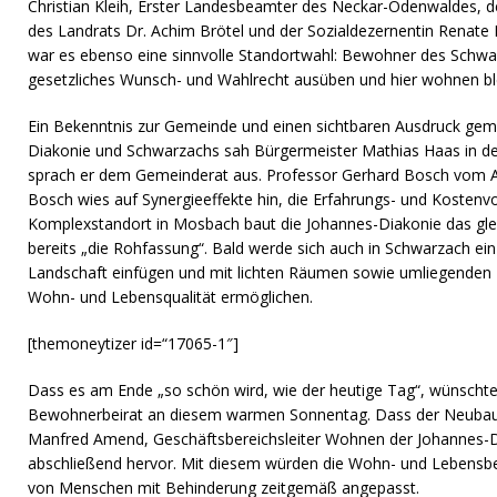
Christian Kleih, Erster Landesbeamter des Neckar-Odenwaldes, 
des Landrats Dr. Achim Brötel und der Sozialdezernentin Renate K
war es ebenso eine sinnvolle Standortwahl: Bewohner des Schwa
gesetzliches Wunsch- und Wahlrecht ausüben und hier wohnen bl
Ein Bekenntnis zur Gemeinde und einen sichtbaren Ausdruck gem
Diakonie und Schwarzachs sah Bürgermeister Mathias Haas in d
sprach er dem Gemeinderat aus. Professor Gerhard Bosch vom 
Bosch wies auf Synergieeffekte hin, die Erfahrungs- und Kostenvo
Komplexstandort in Mosbach baut die Johannes-Diakonie das gle
bereits „die Rohfassung“. Bald werde sich auch in Schwarzach ei
Landschaft einfügen und mit lichten Räumen sowie umliegenden
Wohn- und Lebensqualität ermöglichen.
[themoneytizer id=“17065-1″]
Dass es am Ende „so schön wird, wie der heutige Tag“, wünscht
Bewohnerbeirat an diesem warmen Sonnentag. Dass der Neubau z
Manfred Amend, Geschäftsbereichsleiter Wohnen der Johannes-D
abschließend hervor. Mit diesem würden die Wohn- und Lebensb
von Menschen mit Behinderung zeitgemäß angepasst.