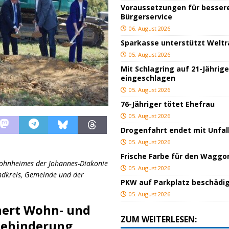
Voraussetzungen für besser
Bürgerservice
06. August 2026
Sparkasse unterstützt Welt
05. August 2026
Mit Schlagring auf 21-Jährig
eingeschlagen
05. August 2026
76-Jähriger tötet Ehefrau
05. August 2026
Drogenfahrt endet mit Unfal
05. August 2026
Frische Farbe für den Waggo
Wohnheimes der Johannes-Diakonie
05. August 2026
ndkreis, Gemeinde und der
PKW auf Parkplatz beschädi
05. August 2026
hert Wohn- und
ZUM WEITERLESEN:
Behinderung