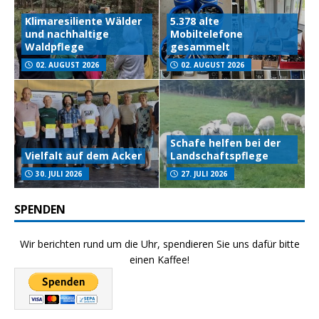
Klimaresiliente Wälder
5.378 alte
und nachhaltige
Mobiltelefone
Waldpflege
gesammelt
02. AUGUST 2026
02. AUGUST 2026
Schafe helfen bei der
Vielfalt auf dem Acker
Landschaftspflege
30. JULI 2026
27. JULI 2026
SPENDEN
Wir berichten rund um die Uhr, spendieren Sie uns dafür bitte
einen Kaffee!