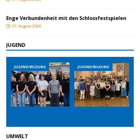
Enge Verbundenheit mit den Schlossfestspielen
07. August 2026
JUGEND
JUGEND/BILDUNG
JUGEND/BILDUNG
JUGEND
Prev
Nex
ious
t
UMWELT