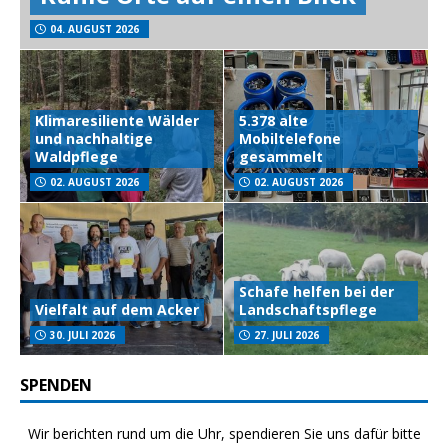
04. AUGUST 2026
Klimaresiliente Wälder
5.378 alte
und nachhaltige
Mobiltelefone
Waldpflege
gesammelt
02. AUGUST 2026
02. AUGUST 2026
Schafe helfen bei der
Vielfalt auf dem Acker
Landschaftspflege
30. JULI 2026
27. JULI 2026
SPENDEN
Wir berichten rund um die Uhr, spendieren Sie uns dafür bitte