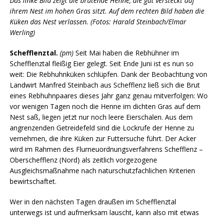
Das linke Bild zeigt die brütende Henne, die gut versteckt auf
ihrem Nest im hohen Gras sitzt. Auf dem rechten Bild haben die
Küken das Nest verlassen. (Fotos: Harald Steinbach/Elmar
Werling)
Schefflenztal.
(pm)
Seit Mai haben die Rebhühner im
Schefflenztal fleißig Eier gelegt. Seit Ende Juni ist es nun so
weit: Die Rebhuhnküken schlüpfen. Dank der Beobachtung von
Landwirt Manfred Steinbach aus Schefflenz ließ sich die Brut
eines Rebhuhnpaares dieses Jahr ganz genau mitverfolgen: Wo
vor wenigen Tagen noch die Henne im dichten Gras auf dem
Nest saß, liegen jetzt nur noch leere Eierschalen. Aus dem
angrenzenden Getreidefeld sind die Lockrufe der Henne zu
vernehmen, die ihre Küken zur Futtersuche führt. Der Acker
wird im Rahmen des Flurneuordnungsverfahrens Schefflenz –
Oberschefflenz (Nord) als zeitlich vorgezogene
Ausgleichsmaßnahme nach naturschutzfachlichen Kriterien
bewirtschaftet.
Wer in den nächsten Tagen draußen im Schefflenztal
unterwegs ist und aufmerksam lauscht, kann also mit etwas