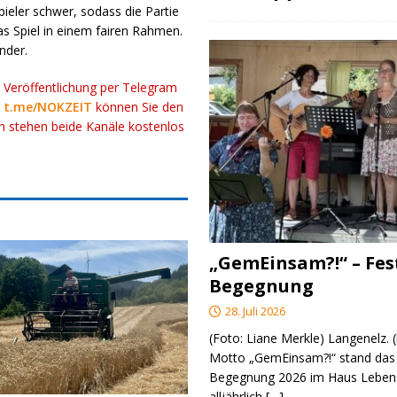
pieler schwer, sodass die Partie
s Spiel in einem fairen Rahmen.
nder.
r Veröffentlichung per Telegram
k
t.me/NOKZEIT
können Sie den
ch stehen beide Kanäle kostenlos
„GemEinsam?!“ – Fes
Begegnung
28. Juli 2026
(Foto: Liane Merkle) Langenelz.
Motto „GemEinsam?!“ stand das 
Begegnung 2026 im Haus Lebens
alljährlich
[…]