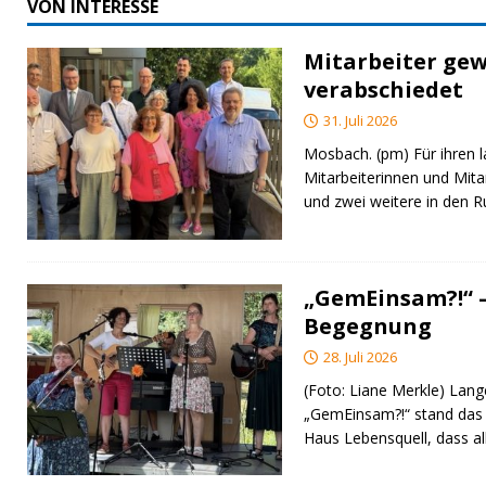
VON INTERESSE
Mitarbeiter gew
verabschiedet
31. Juli 2026
Mosbach. (pm) Für ihren l
Mitarbeiterinnen und Mita
und zwei weitere in den 
„GemEinsam?!“ –
Begegnung
28. Juli 2026
(Foto: Liane Merkle) Lan
„GemEinsam?!“ stand das
Haus Lebensquell, dass al