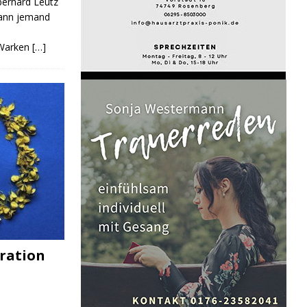
Eberhard Leutz
Kann jemand
 Warken
[…]
ration