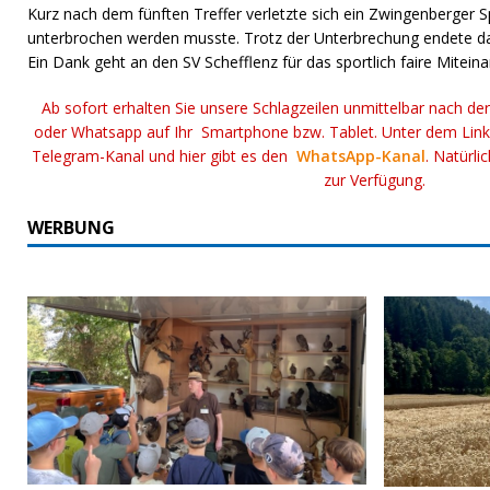
Kurz nach dem fünften Treffer verletzte sich ein Zwingenberger S
unterbrochen werden musste. Trotz der Unterbrechung endete da
Ein Dank geht an den SV Schefflenz für das sportlich faire Miteina
Ab sofort erhalten Sie unsere Schlagzeilen unmittelbar nach de
oder Whatsapp auf Ihr Smartphone bzw. Tablet. Unter dem Lin
Telegram-Kanal und hier gibt es den
WhatsApp-Kanal
. Natürli
zur Verfügung.
WERBUNG