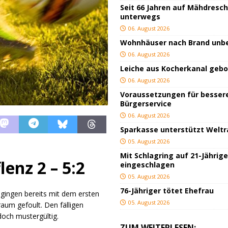
Seit 66 Jahren auf Mähdresc
unterwegs
06. August 2026
Wohnhäuser nach Brand un
06. August 2026
Leiche aus Kocherkanal geb
06. August 2026
Voraussetzungen für besser
Bürgerservice
06. August 2026
Sparkasse unterstützt Welt
05. August 2026
Mit Schlagring auf 21-Jährig
enz 2 – 5:2
eingeschlagen
05. August 2026
76-Jähriger tötet Ehefrau
 gingen bereits mit dem ersten
05. August 2026
aum gefoult. Den fälligen
doch mustergültig.
ZUM WEITERLESEN: