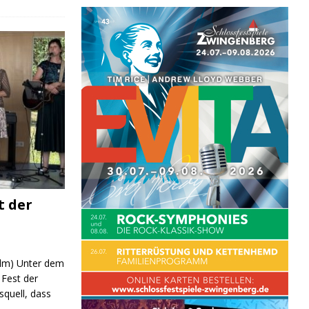
t der
 (lm) Unter dem
Fest der
quell, dass