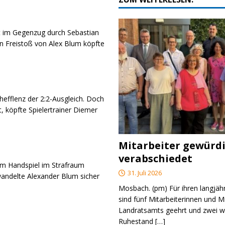
st im Gegenzug durch Sebastian
en Freistoß von Alex Blum köpfte
hefflenz der 2:2-Ausgleich. Doch
 köpfte Spielertrainer Diemer
Mitarbeiter gewürd
verabschiedet
em Handspiel im Strafraum
31. Juli 2026
wandelte Alexander Blum sicher
Mosbach. (pm) Für ihren langjäh
sind fünf Mitarbeiterinnen und M
Landratsamts geehrt und zwei we
Ruhestand
[…]