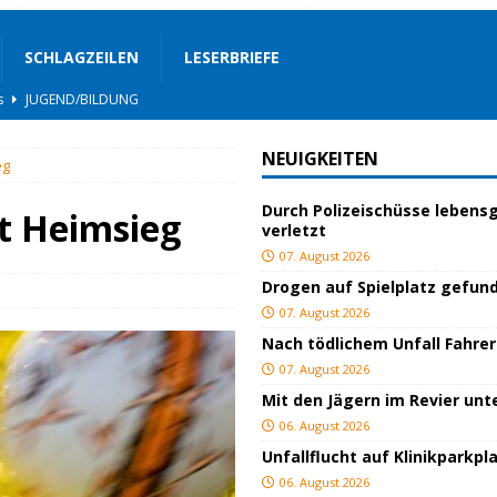
SCHLAGZEILEN
LESERBRIEFE
BLAULICHT
nterwegs
TOP
NEUIGKEITEN
eg
hnbar
BLAULICHT
Durch Polizeischüsse lebensg
BLAULICHT
t Heimsieg
verletzt
rgerservice
SONSTIGES
07. August 2026
Drogen auf Spielplatz gefun
ger
TOP
07. August 2026
lich verletzt
BLAULICHT
Nach tödlichem Unfall Fahrer
BLAULICHT
07. August 2026
Mit den Jägern im Revier un
ackiert
BLAULICHT
06. August 2026
gs
JUGEND/BILDUNG
Unfallflucht auf Klinikparkpl
06. August 2026