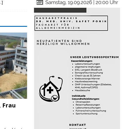
…]
, Frau