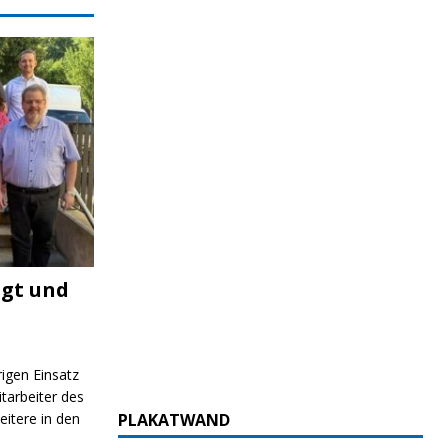
igt und
rigen Einsatz
itarbeiter des
itere in den
PLAKATWAND