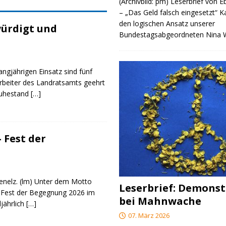
(Archivbild: pm) Leserbrief von 
– „Das Geld falsch eingesetzt“ 
den logischen Ansatz unserer
ürdigt und
Bundestagsabgeordneten Nina
angjährigen Einsatz sind fünf
rbeiter des Landratsamts geehrt
Ruhestand
[…]
 Fest der
genelz. (lm) Unter dem Motto
Leserbrief: Demonst
 Fest der Begegnung 2026 im
bei Mahnwache
ljährlich
[…]
07. März 2026