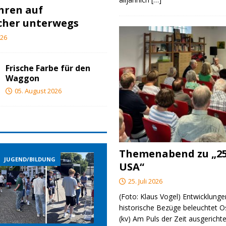
ahren auf
cher unterwegs
026
Frische Farbe für den
Waggon
05. August 2026
Themenabend zu „25
JUGEND/BILDUNG
JUGEND/BILDUNG
USA“
25. Juli 2026
(Foto: Klaus Vogel) Entwicklungen
historische Bezüge beleuchtet O
(kv) Am Puls der Zeit ausgerichte