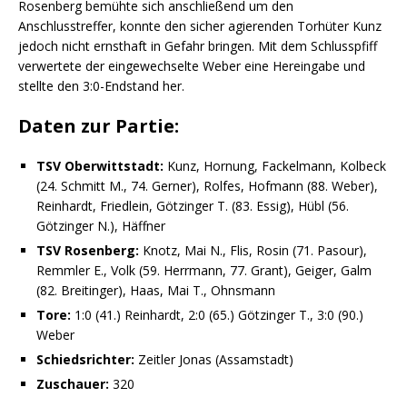
Rosenberg bemühte sich anschließend um den
Anschlusstreffer, konnte den sicher agierenden Torhüter Kunz
jedoch nicht ernsthaft in Gefahr bringen. Mit dem Schlusspfiff
verwertete der eingewechselte Weber eine Hereingabe und
stellte den 3:0-Endstand her.
Daten zur Partie:
TSV Oberwittstadt:
Kunz, Hornung, Fackelmann, Kolbeck
(24. Schmitt M., 74. Gerner), Rolfes, Hofmann (88. Weber),
Reinhardt, Friedlein, Götzinger T. (83. Essig), Hübl (56.
Götzinger N.), Häffner
TSV Rosenberg:
Knotz, Mai N., Flis, Rosin (71. Pasour),
Remmler E., Volk (59. Herrmann, 77. Grant), Geiger, Galm
(82. Breitinger), Haas, Mai T., Ohnsmann
Tore:
1:0 (41.) Reinhardt, 2:0 (65.) Götzinger T., 3:0 (90.)
Weber
Schiedsrichter:
Zeitler Jonas (Assamstadt)
Zuschauer:
320