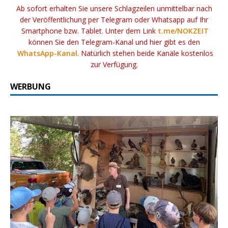
Ab sofort erhalten Sie unsere Schlagzeilen unmittelbar nach
der Veröffentlichung per Telegram oder Whatsapp auf Ihr
Smartphone bzw. Tablet. Unter dem Link
t.me/NOKZEIT
können Sie den Telegram-Kanal und hier gibt es den
WhatsApp-Kanal
. Natürlich stehen beide Kanäle kostenlos
zur Verfügung.
WERBUNG