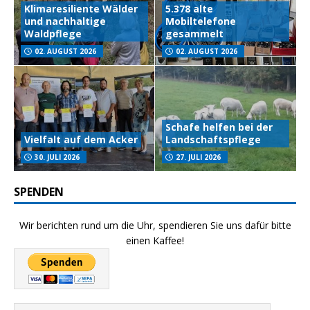
Klimaresiliente Wälder
5.378 alte
und nachhaltige
Mobiltelefone
Waldpflege
gesammelt
02. AUGUST 2026
02. AUGUST 2026
Schafe helfen bei der
Vielfalt auf dem Acker
Landschaftspflege
30. JULI 2026
27. JULI 2026
SPENDEN
Wir berichten rund um die Uhr, spendieren Sie uns dafür bitte
einen Kaffee!