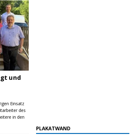
igt und
rigen Einsatz
itarbeiter des
itere in den
PLAKATWAND