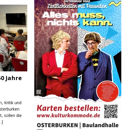
0 Jahre
, Kritik und
sterburken
t, sollen die
…]