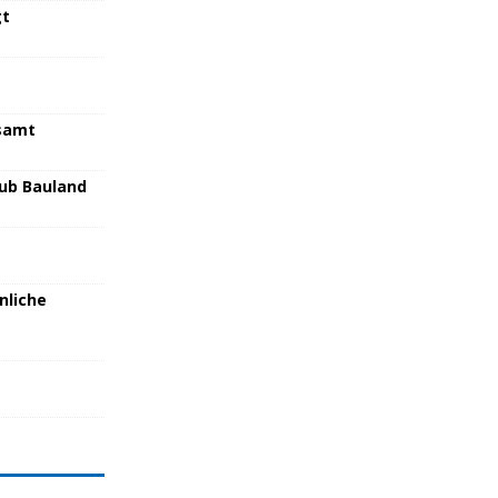
gt
samt
lub Bauland
nliche