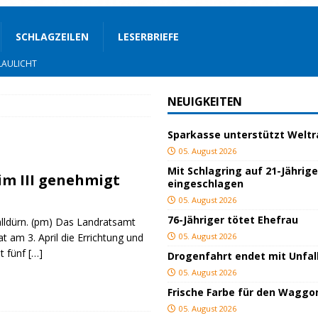
SCHLAGZEILEN
LESERBRIEFE
AULICHT
OZIALES
NEUIGKEITEN
LAULICHT
Sparkasse unterstützt Welt
05. August 2026
JUGEND/BILDUNG
Mit Schlagring auf 21-Jährig
im III genehmigt
eingeschlagen
Bauland
SPORT
05. August 2026
76-Jähriger tötet Ehefrau
alldürn. (pm) Das Landratsamt
ger
TOP
 am 3. April die Errichtung und
05. August 2026
t fünf
[…]
Drogenfahrt endet mit Unfal
ngeschlagen
BLAULICHT
05. August 2026
ICHT
Frische Farbe für den Waggo
05. August 2026