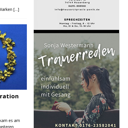
 Warken
[…]
ration
 kam es am
eiteren