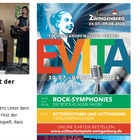
t der
 (lm) Unter dem
Fest der
quell, dass