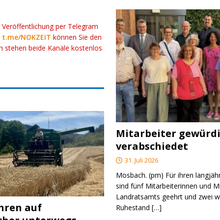
r Veröffentlichung per Telegram
k
t.me/NOKZEIT
können Sie den
ch stehen beide Kanäle kostenlos
Mitarbeiter gewürd
verabschiedet
31. Juli 2026
Mosbach. (pm) Für ihren langjäh
sind fünf Mitarbeiterinnen und M
Landratsamts geehrt und zwei we
ahren auf
Ruhestand
[…]