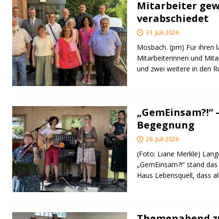
Mitarbeiter gew
verabschiedet
31. Juli 2026
Mosbach. (pm) Für ihren l
Mitarbeiterinnen und Mita
und zwei weitere in den 
„GemEinsam?!“ –
Begegnung
28. Juli 2026
(Foto: Liane Merkle) Lan
„GemEinsam?!“ stand das
Haus Lebensquell, dass al
Themenabend zu