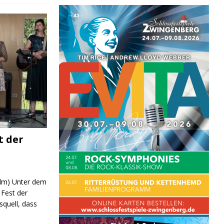
BILDUNG
t der
 (lm) Unter dem
Fest der
quell, dass