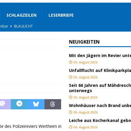
SCHLAGZEILEN
LESERBRIEFE
BLAULICHT
rgerservice
SONSTIGES
NEUIGKEITEN
ger
TOP
Mit den Jägern im Revier un
ngeschlagen
BLAULICHT
06. August 2026
ICHT
Unfallflucht auf Klinikparkpl
AULICHT
06. August 2026
Seit 66 Jahren auf Mähdresc
gs
JUGEND/BILDUNG
unterwegs
BLAULICHT
06. August 2026
Wohnhäuser nach Brand un
nterwegs
TOP
06. August 2026
hnbar
BLAULICHT
Leiche aus Kocherkanal geb
 des Polizeireviers Wertheim in
06. August 2026