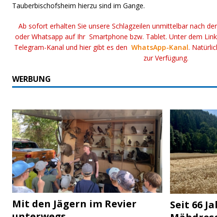
Tauberbischofsheim hierzu sind im Gange.
Ab sofort erhalten Sie unsere Schlagzeilen unmittelbar nach de
oder Whatsapp auf Ihr Smartphone bzw. Tablet. Unter dem Lin
Telegram-Kanal und hier gibt es den
WhatsApp-Kanal
. Natürli
zur Verfügung.
WERBUNG
Mit den Jägern im Revier
Seit 66 J
unterwegs