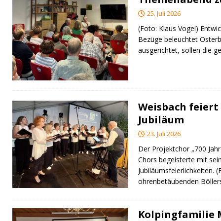
25. Juli 2026
(Foto: Klaus Vogel) Entwic
Bezüge beleuchtet Osterb
ausgerichtet, sollen di
Weisbach feiert 
Jubiläum
23. Juli 2026
Der Projektchor „700 Jah
Chors begeisterte mit sei
Jubiläumsfeierlichkeiten. 
ohrenbetäubenden Bölle
Kolpingfamilie