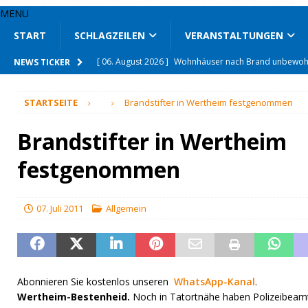
MENU
START
SCHLAGZEILEN
VERANSTALTUNGEN
[ 06. August 2026 ]
Leiche aus Kocherkanal geborgen
NEWS TICKER
[ 06. August 2026 ]
Voraussetzungen für besseren Bü
STARTSEITE
Brandstifter in Wertheim festgenommen
[ 05. August 2026 ]
Sparkasse unterstützt Weltraumla
[ 05. August 2026 ]
Mit Schlagring auf 21-Jährigen ei
Brandstifter in Wertheim
[ 05. August 2026 ]
76-Jähriger tötet Ehefrau
BLAUL
festgenommen
[ 05. August 2026 ]
Drogenfahrt endet mit Unfall
BL
[ 06. August 2026 ]
Mit den Jägern im Revier unterwe
07. Juli 2011
Allgemein
[ 06. August 2026 ]
Unfallflucht auf Klinikparkplatz
[ 06. August 2026 ]
Seit 66 Jahren auf Mähdrescher u
[ 06. August 2026 ]
Wohnhäuser nach Brand unbewo
Abonnieren Sie kostenlos unseren
WhatsApp-Kanal
.
Wertheim-Bestenheid.
Noch in Tatortnähe haben Polizeibeamte