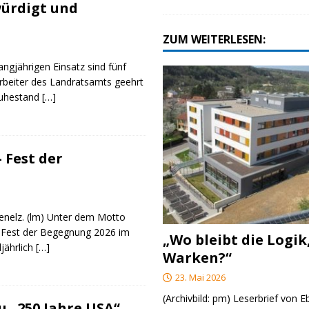
ürdigt und
ZUM WEITERLESEN:
angjährigen Einsatz sind fünf
rbeiter des Landratsamts geehrt
Ruhestand
[…]
 Fest der
genelz. (lm) Unter dem Motto
 Fest der Begegnung 2026 im
„Wo bleibt die Logik
ljährlich
[…]
Warken?“
23. Mai 2026
(Archivbild: pm) Leserbrief von 
 „250 Jahre USA“