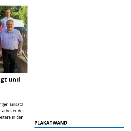
igt und
rigen Einsatz
itarbeiter des
itere in den
PLAKATWAND