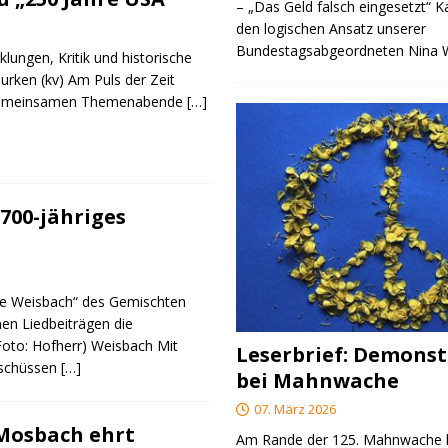
– „Das Geld falsch eingesetzt“ 
den logischen Ansatz unserer
Bundestagsabgeordneten Nina
klungen, Kritik und historische
urken (kv) Am Puls der Zeit
e gemeinsamen Themenabende
[…]
700-jähriges
re Weisbach“ des Gemischten
nen Liedbeiträgen die
(Foto: Hofherr) Weisbach Mit
Leserbrief: Demonst
rschüssen
[…]
bei Mahnwache
07. März 2026
 Mosbach ehrt
Am Rande der 125. Mahnwache