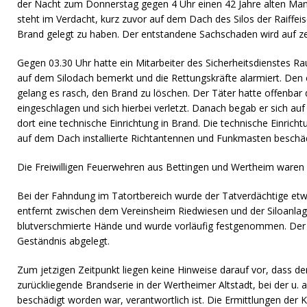
der Nacht zum Donnerstag gegen 4 Uhr einen 42 Jahre alten M
steht im Verdacht, kurz zuvor auf dem Dach des Silos der Raiffei
Brand gelegt zu haben. Der entstandene Sachschaden wird auf z
Gegen 03.30 Uhr hatte ein Mitarbeiter des Sicherheitsdienstes 
auf dem Silodach bemerkt und die Rettungskräfte alarmiert. Den
gelang es rasch, den Brand zu löschen. Der Täter hatte offenbar 
eingeschlagen und sich hierbei verletzt. Danach begab er sich auf
dort eine technische Einrichtung in Brand. Die technische Einric
auf dem Dach installierte Richtantennen und Funkmasten beschäd
Die Freiwilligen Feuerwehren aus Bettingen und Wertheim waren 
Bei der Fahndung im Tatortbereich wurde der Tatverdächtige et
entfernt zwischen dem Vereinsheim Riedwiesen und der Siloanlage
blutverschmierte Hände und wurde vorläufig festgenommen. Der 
Geständnis abgelegt.
Zum jetzigen Zeitpunkt liegen keine Hinweise darauf vor, dass der
zurückliegende Brandserie in der Wertheimer Altstadt, bei der u. 
beschädigt worden war, verantwortlich ist. Die Ermittlungen der K