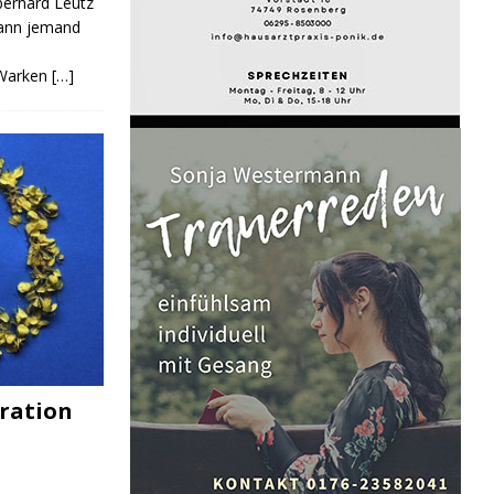
Eberhard Leutz
Kann jemand
 Warken
[…]
ration