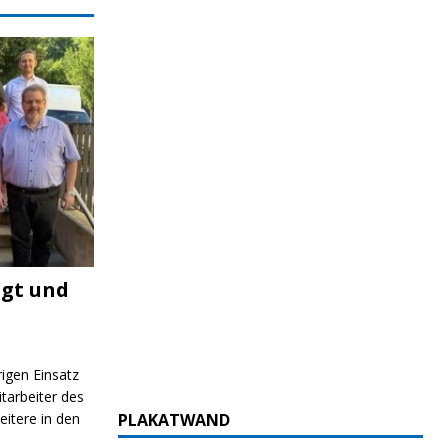
igt und
rigen Einsatz
itarbeiter des
itere in den
PLAKATWAND