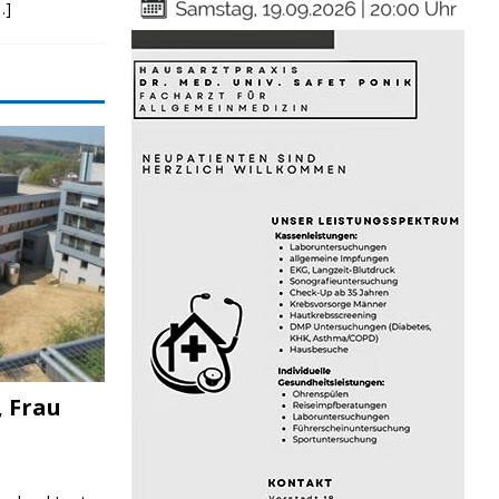
…]
, Frau