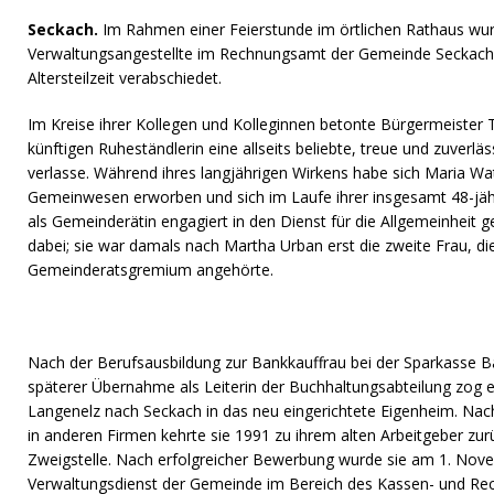
Seckach.
Im Rahmen einer Feierstunde im örtlichen Rathaus wu
Verwaltungsangestellte im Rechnungsamt der Gemeinde Seckach 
Altersteilzeit verabschiedet.
Im Kreise ihrer Kollegen und Kolleginnen betonte Bürgermeister
künftigen Ruheständlerin eine allseits beliebte, treue und zuverlä
verlasse. Während ihres langjährigen Wirkens habe sich Maria Wa
Gemeinwesen erworben und sich im Laufe ihrer insgesamt 48-jäh
als Gemeinderätin engagiert in den Dienst für die Allgemeinheit
dabei; sie war damals nach Martha Urban erst die zweite Frau, d
Gemeinderatsgremium angehörte.
Nach der Berufsausbildung zur Bankkauffrau bei der Sparkasse B
späterer Übernahme als Leiterin der Buchhaltungsabteilung zog e
Langenelz nach Seckach in das neu eingerichtete Eigenheim. Nach
in anderen Firmen kehrte sie 1991 zu ihrem alten Arbeitgeber zur
Zweigstelle. Nach erfolgreicher Bewerbung wurde sie am 1. Nov
Verwaltungsdienst der Gemeinde im Bereich des Kassen- und Rec