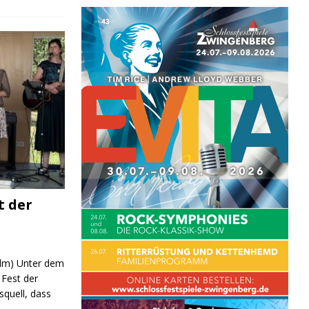
t der
 (lm) Unter dem
Fest der
quell, dass