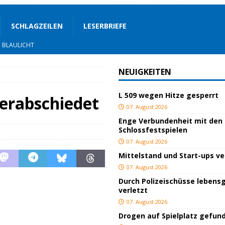
SCHLAGZEILEN
LESERBRIEFE
BLAULICHT
ackiert
BLAULICHT
NEUIGKEITEN
gs
JUGEND/BILDUNG
L 509 wegen Hitze gesperrt
BLAULICHT
verabschiedet
07. August 2026
nterwegs
TOP
Enge Verbundenheit mit den
Schlossfestspielen
hnbar
BLAULICHT
07. August 2026
STIGES
Mittelstand und Start-ups v
ssfestspielen
KULTUR
07. August 2026
Durch Polizeischüsse lebensg
TOP
verletzt
lich verletzt
BLAULICHT
07. August 2026
Drogen auf Spielplatz gefun