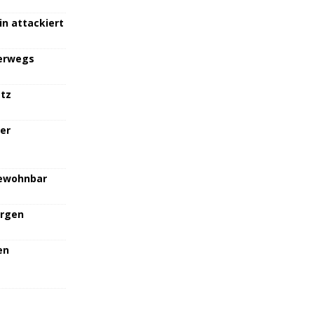
in attackiert
terwegs
atz
her
bewohnbar
orgen
en