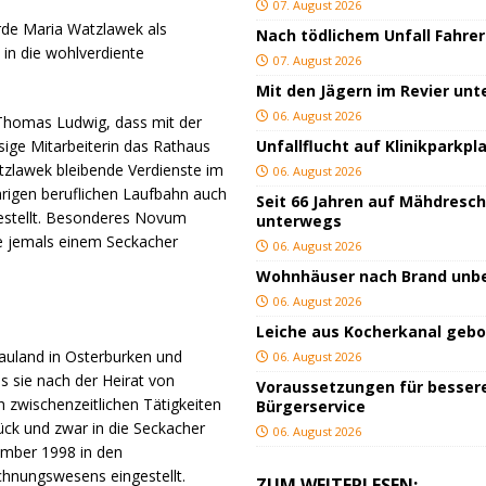
07. August 2026
rde Maria Watzlawek als
Nach tödlichem Unfall Fahrer
in die wohlverdiente
07. August 2026
Mit den Jägern im Revier un
06. August 2026
 Thomas Ludwig, dass mit der
ssige Mitarbeiterin das Rathaus
Unfallflucht auf Klinikparkpl
tzlawek bleibende Verdienste im
06. August 2026
rigen beruflichen Laufbahn auch
Seit 66 Jahren auf Mähdresc
 gestellt. Besonderes Novum
unterwegs
ie jemals einem Seckacher
06. August 2026
Wohnhäuser nach Brand un
06. August 2026
Leiche aus Kocherkanal geb
auland in Osterburken und
06. August 2026
s sie nach der Heirat von
Voraussetzungen für besser
 zwischenzeitlichen Tätigkeiten
Bürgerservice
ück und zwar in die Seckacher
06. August 2026
ember 1998 in den
hnungswesens eingestellt.
ZUM WEITERLESEN: