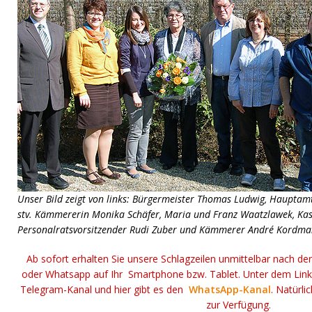
Unser Bild zeigt von links: Bürgermeister Thomas Ludwig, Hauptamts
stv. Kämmererin Monika Schäfer, Maria und Franz Waatzlawek, Kas
Personalratsvorsitzender Rudi Zuber und Kämmerer André Kordman
Ab sofort erhalten Sie unsere Schlagzeilen unmittelbar nach de
oder Whatsapp auf Ihr Smartphone bzw. Tablet. Unter dem Lin
Telegram-Kanal und hier gibt es den
WhatsApp-Kanal
. Natürli
zur Verfügung.