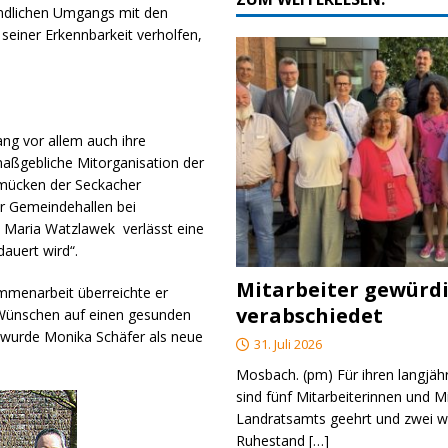
bindlichen Umgangs mit den
 seiner Erkennbarkeit verholfen,
 vor allem auch ihre
 maßgebliche Mitorganisation der
hmücken der Seckacher
r Gemeindehallen bei
 Maria Watzlawek verlässt eine
auert wird“.
Mitarbeiter gewürd
mmenarbeit überreichte er
verabschiedet
 Wünschen auf einen gesunden
 wurde Monika Schäfer als neue
31. Juli 2026
Mosbach. (pm) Für ihren langjäh
sind fünf Mitarbeiterinnen und M
Landratsamts geehrt und zwei we
Ruhestand
[…]