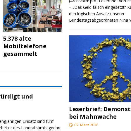
(Archivbild: pm) Leserbrief von 
– „Das Geld falsch eingesetzt“ 
den logischen Ansatz unserer
Bundestagsabgeordneten Nina
5.378 alte
Mobiltelefone
gesammelt
ürdigt und
Leserbrief: Demonst
bei Mahnwache
angjährigen Einsatz sind fünf
07. März 2026
rbeiter des Landratsamts geehrt