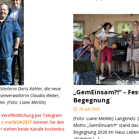
leiterin Doris Kohler, die neue
„GemEinsam?!“ – Fes
senverwalterin Claudia Weber,
Begegnung
n. (Foto: Liane Merkle)
28. Juli 2026
r Veröffentlichung per Telegram
(Foto: Liane Merkle) Langenelz.
k
t.me/NOKZEIT
können Sie den
Motto „GemEinsam?!“ stand das 
ch stehen beide Kanäle kostenlos
Begegnung 2026 im Haus Lebens
alljährlich
[…]