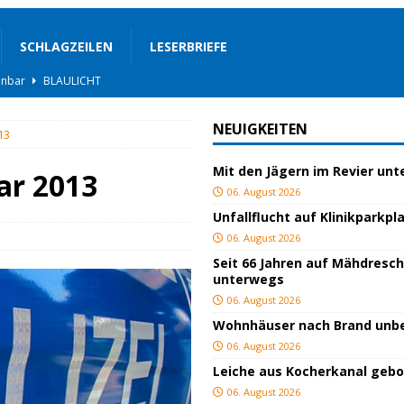
SCHLAGZEILEN
LESERBRIEFE
BLAULICHT
rgerservice
SONSTIGES
NEUIGKEITEN
13
ger
TOP
Mit den Jägern im Revier un
ngeschlagen
BLAULICHT
ar 2013
06. August 2026
ICHT
Unfallflucht auf Klinikparkpl
AULICHT
06. August 2026
Seit 66 Jahren auf Mähdresc
gs
JUGEND/BILDUNG
unterwegs
BLAULICHT
06. August 2026
Wohnhäuser nach Brand un
nterwegs
TOP
06. August 2026
hnbar
BLAULICHT
Leiche aus Kocherkanal geb
06. August 2026