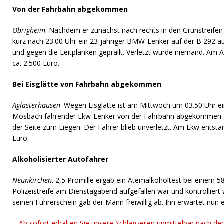
Von der Fahrbahn abgekommen
Obrigheim
. Nachdem er zunächst nach rechts in den Grünstreif
kurz nach 23.00 Uhr ein 23-jähriger BMW-Lenker auf der B 292 a
und gegen die Leitplanken geprallt. Verletzt wurde niemand. Am 
ca. 2.500 Euro.
Bei Eisglätte von Fahrbahn abgekommen
Aglasterhausen
. Wegen Eisglätte ist am Mittwoch um 03.50 Uhr ei
Mosbach fahrender Lkw-Lenker von der Fahrbahn abgekommen. 
der Seite zum Liegen. Der Fahrer blieb unverletzt. Am Lkw entsta
Euro.
Alkoholisierter Autofahrer
Neunkirchen
. 2,5 Promille ergab ein Atemalkoholtest bei einem 5
Polizeistreife am Dienstagabend aufgefallen war und kontrolliert 
seinen Führerschein gab der Mann freiwillig ab. Ihn erwartet nun 
Ab sofort erhalten Sie unsere Schlagzeilen unmittelbar nach de