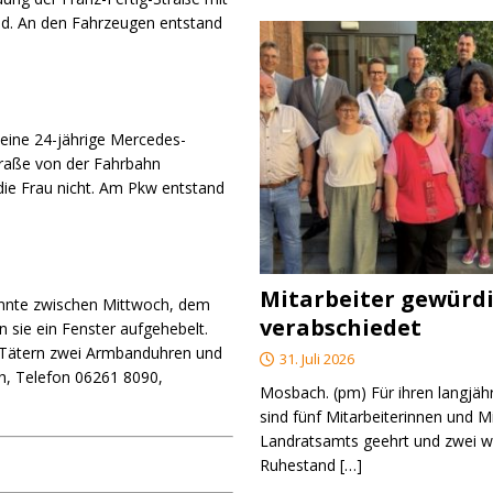
nd. An den Fahrzeugen entstand
 eine 24-jährige Mercedes-
traße von der Fahrbahn
die Frau nicht. Am Pkw entstand
Mitarbeiter gewürd
kannte zwischen Mittwoch, dem
verabschiedet
 sie ein Fenster aufgehebelt.
n Tätern zwei Armbanduhren und
31. Juli 2026
ch, Telefon 06261 8090,
Mosbach. (pm) Für ihren langjäh
sind fünf Mitarbeiterinnen und M
Landratsamts geehrt und zwei we
Ruhestand
[…]