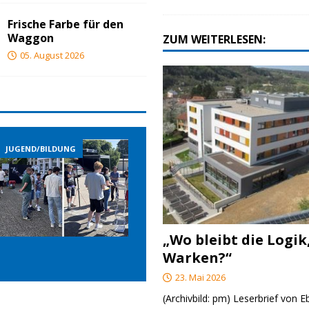
Frische Farbe für den
Waggon
ZUM WEITERLESEN:
05. August 2026
NG
JUGEND/BILDUNG
JUGEND/BILDUNG
„Wo bleibt die Logik
Warken?“
23. Mai 2026
(Archivbild: pm) Leserbrief von 