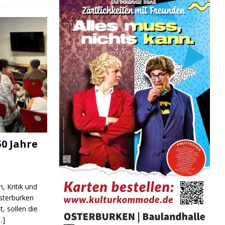
0 Jahre
, Kritik und
sterburken
t, sollen die
…]