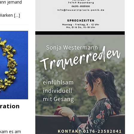
Kann jemand
 Warken
[…]
ration
 kam es am