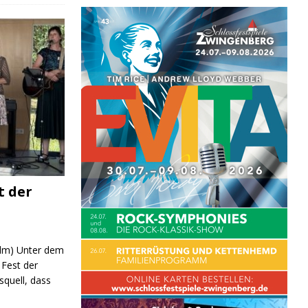
t der
 (lm) Unter dem
Fest der
quell, dass