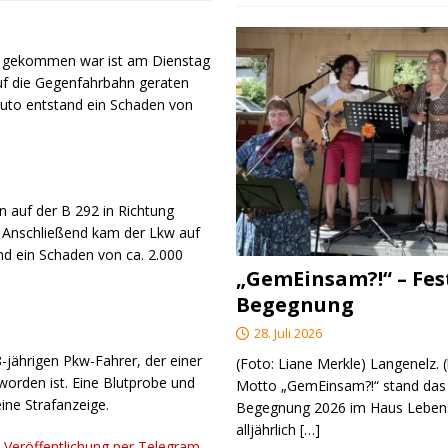
en gekommen war ist am Dienstag
uf die Gegenfahrbahn geraten
Auto entstand ein Schaden von
n auf der B 292 in Richtung
Anschließend kam der Lkw auf
nd ein Schaden von ca. 2.000
„GemEinsam?!“ – Fes
Begegnung
28. Juli 2026
8-jährigen Pkw-Fahrer, der einer
(Foto: Liane Merkle) Langenelz.
worden ist. Eine Blutprobe und
Motto „GemEinsam?!“ stand das 
eine Strafanzeige.
Begegnung 2026 im Haus Lebens
alljährlich
[…]
r Veröffentlichung per Telegram