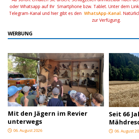
oder Whatsapp auf Ihr Smartphone bzw. Tablet. Unter dem Lin
Telegram-Kanal und hier gibt es den
WhatsApp-Kanal
. Natürli
zur Verfügung.
WERBUNG
Mit den Jägern im Revier
Seit 66 J
unterwegs
Mähdres
06. August 2026
06. August 2