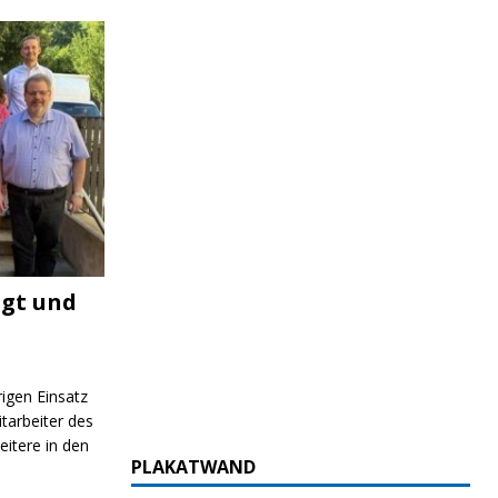
igt und
rigen Einsatz
itarbeiter des
itere in den
PLAKATWAND