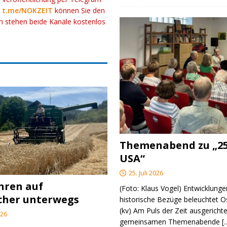
k
t.me/NOKZEIT
können Sie den
ch stehen beide Kanäle kostenlos
Themenabend zu „25
USA“
25. Juli 2026
ahren auf
(Foto: Klaus Vogel) Entwicklungen
cher unterwegs
historische Bezüge beleuchtet O
(kv) Am Puls der Zeit ausgerichte
026
gemeinsamen Themenabende
[