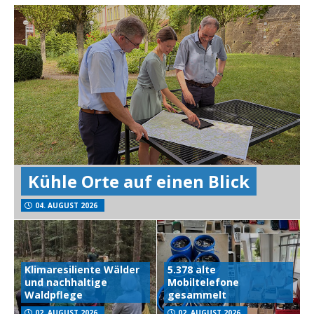
Kühle Orte auf einen Blick
04. AUGUST 2026
Klimaresiliente Wälder
5.378 alte
und nachhaltige
Mobiltelefone
Waldpflege
gesammelt
02. AUGUST 2026
02. AUGUST 2026