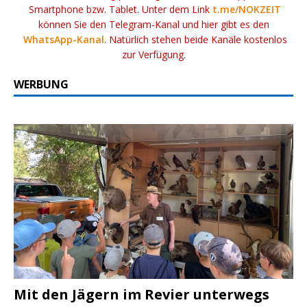
Smartphone bzw. Tablet. Unter dem Link
t.me/NOKZEIT
können Sie den Telegram-Kanal und hier gibt es den
WhatsApp-Kanal
. Natürlich stehen beide Kanäle kostenlos
zur Verfügung.
WERBUNG
Mit den Jägern im Revier unterwegs