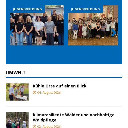
G
JUGEND/BILDUNG
JUGEND/BILDUNG
Prev
Nex
ious
t
UMWELT
Kühle Orte auf einen Blick
04. August 2026
Klimaresiliente Wälder und nachhaltige
Waldpflege
02. August 2026