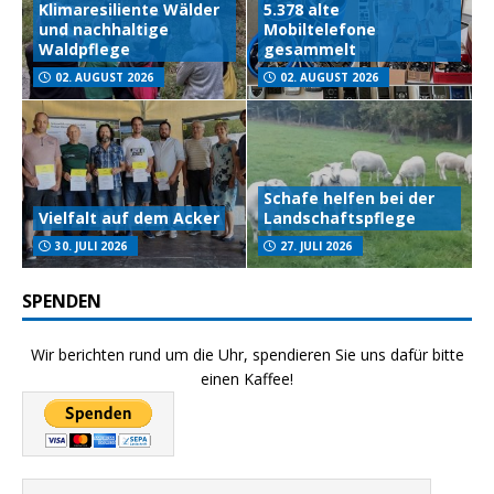
Klimaresiliente Wälder
5.378 alte
und nachhaltige
Mobiltelefone
Waldpflege
gesammelt
02. AUGUST 2026
02. AUGUST 2026
Schafe helfen bei der
Vielfalt auf dem Acker
Landschaftspflege
30. JULI 2026
27. JULI 2026
SPENDEN
Wir berichten rund um die Uhr, spendieren Sie uns dafür bitte
einen Kaffee!