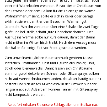
Statt jedes Jahr einen neuen Baum zu kaufen, lässt sich auch
einer mit Wurzelballen erwerben. Bevor dieser Christbaum von
der Terrasse oder dem Balkon für die Feiertage ins warme
Wohnzimmer umzieht, sollte er sich in Keller oder Garage
akklimatisieren, damit er den Besuch im Warmen gut
übersteht. Wer ihn von unten über eine Schale alle zwei Tage
gießt und hell stellt, schafft gute Überlebenschancen. Der
Ausflug ins Warme sollte nur kurz dauern, damit der Baum
nicht mitten im Winter frisch treibt. Nach dem Auszug muss
der Ballen für einige Zeit vor Frost geschützt werden.
Zum umweltverträglichen Baumschmuck gehören Nüsse,
Plätzchen, Stoffbänder, Obst und Figuren aus Papier, Holz,
Stroh oder Bienenwachs. Damit lassen sich Christbäume
stimmungsvoll dekorieren. Schnee- oder Glitzersprays sollten
nicht auf Weihnachtsbäumen landen, da Glitzer häufig aus PET
besteht und sich dieses Mikroplastik in der Umwelt nur sehr
langsam abbaut. Außerdem können Tannen mit Glitzerspray
nicht kompostiert werden.
Ab sofort erhalten Sie unsere Schlagzeilen unmittelbar nach