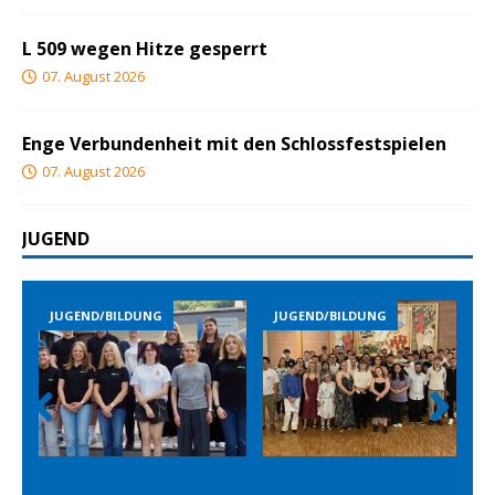
L 509 wegen Hitze gesperrt
07. August 2026
Enge Verbundenheit mit den Schlossfestspielen
07. August 2026
JUGEND
JUGEND/BILDUNG
JUGEND/BILDUNG
JUGEND
Prev
Nex
ious
t