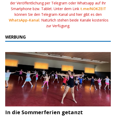
der Veröffentlichung per Telegram oder Whatsapp auf Ihr
Smartphone bzw. Tablet. Unter dem Link
t.me/NOKZEIT
können Sie den Telegram-Kanal und hier gibt es den
WhatsApp-Kanal
. Natürlich stehen beide Kanäle kostenlos
zur Verfügung.
WERBUNG
In die Sommerferien getanzt