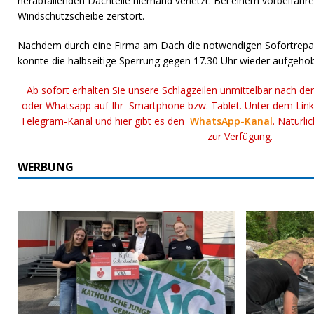
herabfallenden Dachteile niemand verletzt. Bei einem vorbeifah
Windschutzscheibe zerstört.
Nachdem durch eine Firma am Dach die notwendigen Sofortrepar
konnte die halbseitige Sperrung gegen 17.30 Uhr wieder aufgeho
Ab sofort erhalten Sie unsere Schlagzeilen unmittelbar nach de
oder Whatsapp auf Ihr Smartphone bzw. Tablet. Unter dem Lin
Telegram-Kanal und hier gibt es den
WhatsApp-Kanal
. Natürli
zur Verfügung.
WERBUNG