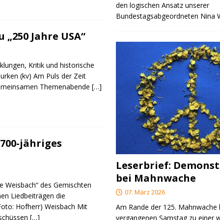
den logischen Ansatz unserer
Bundestagsabgeordneten Nina
 „250 Jahre USA“
klungen, Kritik und historische
urken (kv) Am Puls der Zeit
e gemeinsamen Themenabende
[…]
700-jähriges
Leserbrief: Demonst
bei Mahnwache
re Weisbach“ des Gemischten
07. März 2026
nen Liedbeiträgen die
(Foto: Hofherr) Weisbach Mit
Am Rande der 125. Mahnwache
rschüssen
[…]
vergangenen Samstag zu einer w