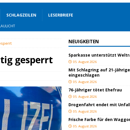
SCHLAGZEILEN
LESERBRIEFE
OZIALES
LAULICHT
NEUIGKEITEN
esperrt
Sparkasse unterstützt Welt
JUGEND/BILDUNG
tig gesperrt
05. August 2026
Bauland
SPORT
Mit Schlagring auf 21-Jährig
eingeschlagen
05. August 2026
ger
TOP
76-Jähriger tötet Ehefrau
ngeschlagen
BLAULICHT
05. August 2026
Drogenfahrt endet mit Unfal
ICHT
05. August 2026
AULICHT
Frische Farbe für den Waggo
05. August 2026