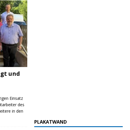
igt und
rigen Einsatz
itarbeiter des
itere in den
PLAKATWAND