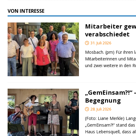
VON INTERESSE
Mitarbeiter gew
verabschiedet
31. Juli 2026
Mosbach. (pm) Für ihren l
Mitarbeiterinnen und Mita
und zwei weitere in den 
„GemEinsam?!“ –
Begegnung
28. Juli 2026
(Foto: Liane Merkle) Lan
„GemEinsam?!“ stand das
Haus Lebensquell, dass al