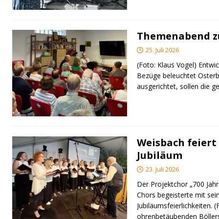
Themenabend zu
25. Juli 2026
(Foto: Klaus Vogel) Entwic
Bezüge beleuchtet Osterb
ausgerichtet, sollen di
Weisbach feiert 
Jubiläum
23. Juli 2026
Der Projektchor „700 Jah
Chors begeisterte mit sei
Jubiläumsfeierlichkeiten. 
ohrenbetäubenden Bölle