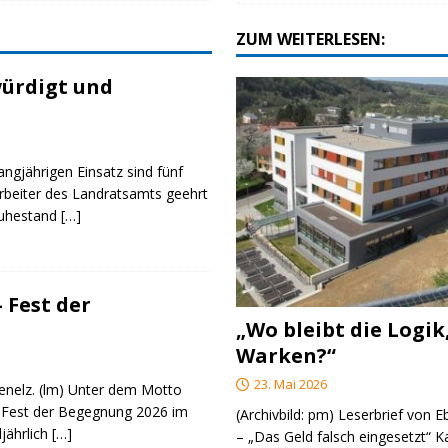
ZUM WEITERLESEN:
ürdigt und
angjährigen Einsatz sind fünf
rbeiter des Landratsamts geehrt
Ruhestand
[…]
 Fest der
„Wo bleibt die Logik
Warken?“
23. Mai 2026
genelz. (lm) Unter dem Motto
 Fest der Begegnung 2026 im
(Archivbild: pm) Leserbrief von 
ljährlich
[…]
– „Das Geld falsch eingesetzt“ 