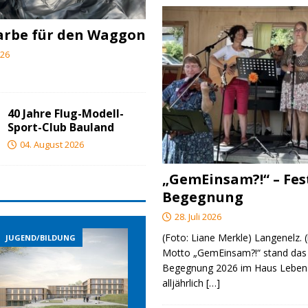
arbe für den Waggon
026
40 Jahre Flug-Modell-
Sport-Club Bauland
04. August 2026
„GemEinsam?!“ – Fes
Begegnung
28. Juli 2026
(Foto: Liane Merkle) Langenelz.
JUGEND/BILDUNG
JUGEND/BILDUNG
Motto „GemEinsam?!“ stand das 
Begegnung 2026 im Haus Lebens
alljährlich
[…]