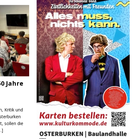
0 Jahre
, Kritik und
sterburken
t, sollen die
…]