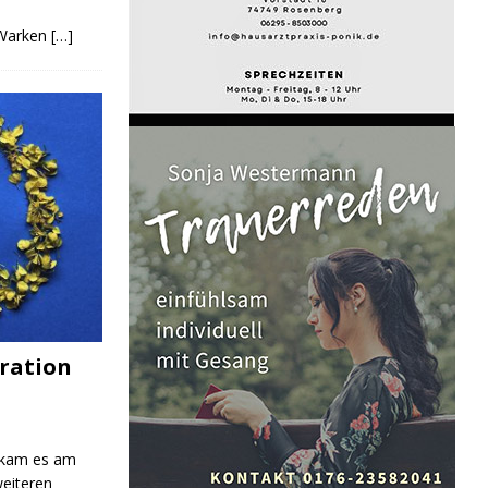
 Warken
[…]
ration
 kam es am
eiteren