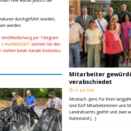
renden Pkw wurde jedoch die
aturen durchgeführt wurden,
ben werden.
r Veröffentlichung per Telegram
k
t.me/NOKZEIT
können Sie den
ch stehen beide Kanäle kostenlos
Mitarbeiter gewürd
verabschiedet
31. Juli 2026
Mosbach. (pm) Für ihren langjäh
sind fünf Mitarbeiterinnen und M
Landratsamts geehrt und zwei we
Ruhestand
[…]