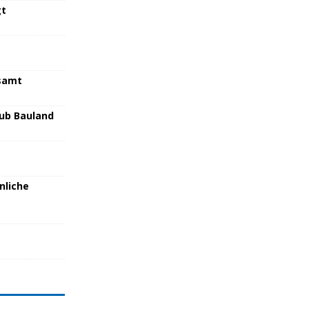
gt
samt
lub Bauland
nliche