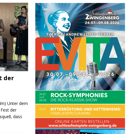
t der
 (lm) Unter dem
Fest der
quell, dass