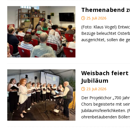
Themenabend zu
25. Juli 2026
(Foto: Klaus Vogel) Entwic
Bezüge beleuchtet Osterb
ausgerichtet, sollen di
Weisbach feiert 
Jubiläum
23. Juli 2026
Der Projektchor „700 Jah
Chors begeisterte mit sei
Jubiläumsfeierlichkeiten. 
ohrenbetäubenden Bölle