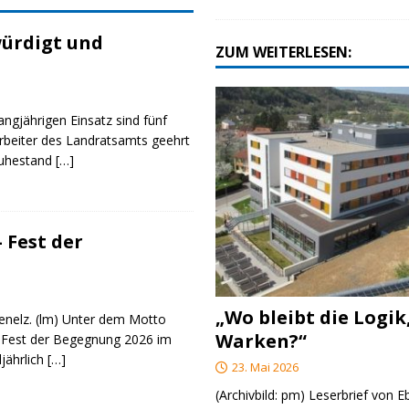
ürdigt und
ZUM WEITERLESEN:
angjährigen Einsatz sind fünf
rbeiter des Landratsamts geehrt
Ruhestand
[…]
 Fest der
„Wo bleibt die Logik
genelz. (lm) Unter dem Motto
Warken?“
 Fest der Begegnung 2026 im
ljährlich
[…]
23. Mai 2026
(Archivbild: pm) Leserbrief von 