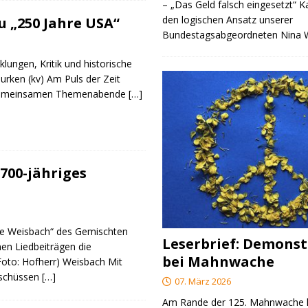
– „Das Geld falsch eingesetzt“ 
den logischen Ansatz unserer
 „250 Jahre USA“
Bundestagsabgeordneten Nina
klungen, Kritik und historische
urken (kv) Am Puls der Zeit
e gemeinsamen Themenabende
[…]
700-jähriges
re Weisbach“ des Gemischten
Leserbrief: Demonst
nen Liedbeiträgen die
bei Mahnwache
(Foto: Hofherr) Weisbach Mit
rschüssen
[…]
07. März 2026
Am Rande der 125. Mahnwache