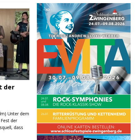
t der
 (lm) Unter dem
Fest der
quell, dass