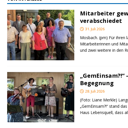
Mitarbeiter gew
verabschiedet
31. Juli 2026
Mosbach. (pm) Für ihren l
Mitarbeiterinnen und Mita
und zwei weitere in den 
„GemEinsam?!“ –
Begegnung
28. Juli 2026
(Foto: Liane Merkle) Lan
„GemEinsam?!“ stand das
Haus Lebensquell, dass al