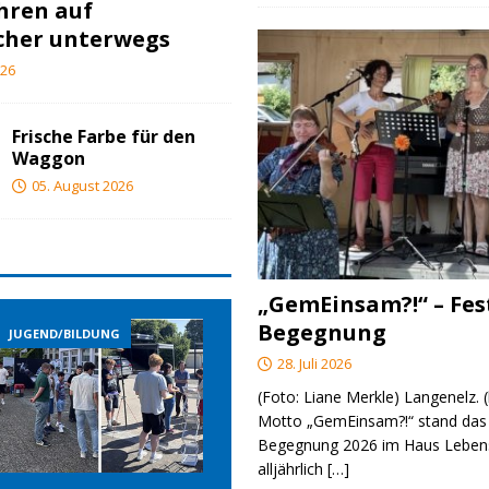
ahren auf
cher unterwegs
026
Frische Farbe für den
Waggon
05. August 2026
„GemEinsam?!“ – Fes
Begegnung
JUGEND/BILDUNG
JUGEND/BILDUNG
28. Juli 2026
(Foto: Liane Merkle) Langenelz.
Motto „GemEinsam?!“ stand das 
Begegnung 2026 im Haus Lebens
alljährlich
[…]