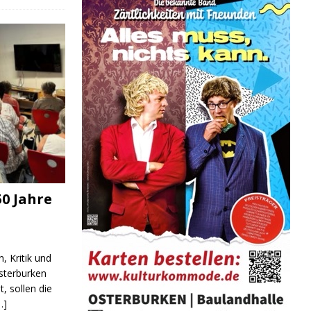
0 Jahre
, Kritik und
sterburken
t, sollen die
…]