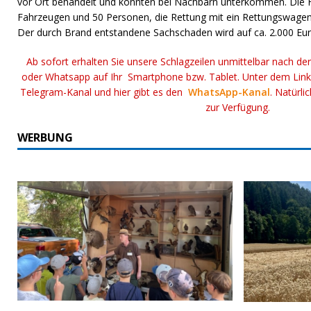
vor Ort behandelt und konnten bei Nachbarn unterkommen. Die 
Fahrzeugen und 50 Personen, die Rettung mit ein Rettungswagen
Der durch Brand entstandene Sachschaden wird auf ca. 2.000 Eur
Ab sofort erhalten Sie unsere Schlagzeilen unmittelbar nach de
oder Whatsapp auf Ihr Smartphone bzw. Tablet. Unter dem Lin
Telegram-Kanal und hier gibt es den
WhatsApp-Kanal
. Natürli
zur Verfügung.
WERBUNG