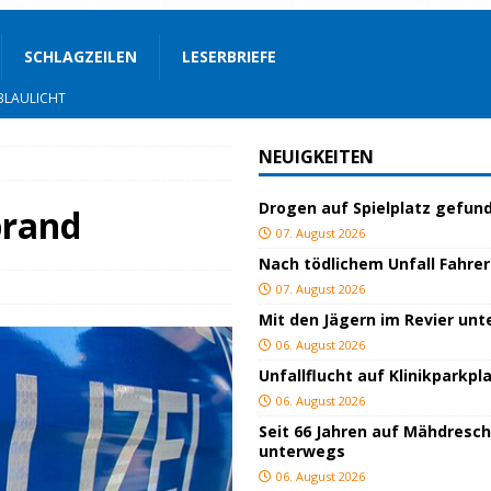
SCHLAGZEILEN
LESERBRIEFE
nterwegs
TOP
hnbar
BLAULICHT
NEUIGKEITEN
BLAULICHT
Drogen auf Spielplatz gefun
rgerservice
SONSTIGES
brand
07. August 2026
ger
TOP
Nach tödlichem Unfall Fahrer
ngeschlagen
BLAULICHT
07. August 2026
Mit den Jägern im Revier un
BLAULICHT
06. August 2026
ackiert
BLAULICHT
Unfallflucht auf Klinikparkpl
gs
JUGEND/BILDUNG
06. August 2026
Seit 66 Jahren auf Mähdresc
BLAULICHT
unterwegs
06. August 2026