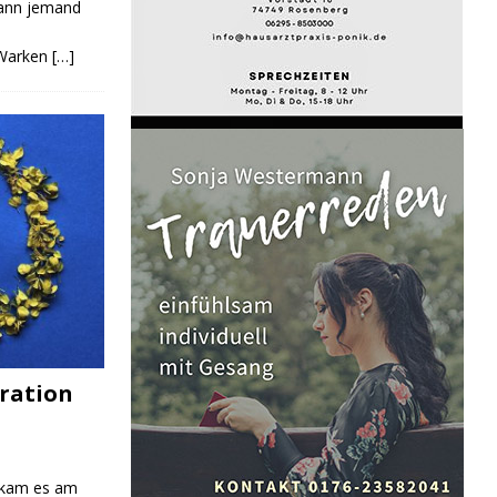
Kann jemand
 Warken
[…]
ration
 kam es am