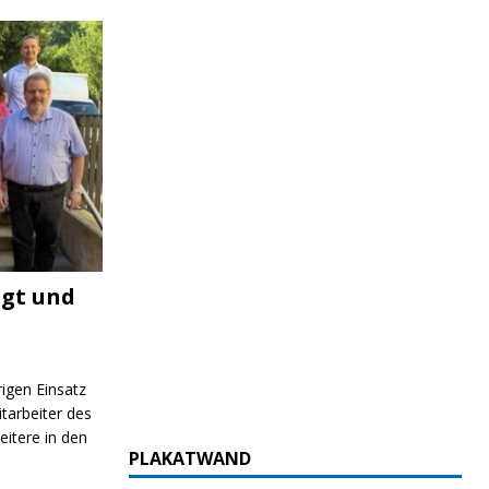
igt und
rigen Einsatz
itarbeiter des
itere in den
PLAKATWAND