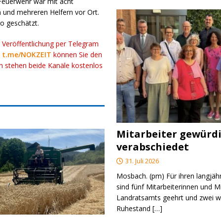
Feuerwehr war mit acht
 und mehreren Helfern vor Ort.
o geschätzt.
r Veröffentlichung per Telegram
k
t.me/NOKZEIT
können Sie den
ch stehen beide Kanäle kostenlos
Mitarbeiter gewürd
verabschiedet
31. Juli 2026
Mosbach. (pm) Für ihren langjäh
sind fünf Mitarbeiterinnen und M
Landratsamts geehrt und zwei we
Ruhestand
[…]