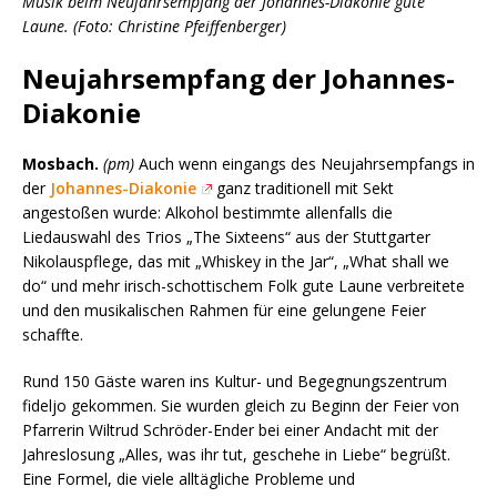
Musik beim Neujahrsempfang der Johannes-Diakonie gute
Laune. (Foto: Christine Pfeiffenberger)
Neujahrsempfang der Johannes-
Diakonie
Mosbach.
(pm)
Auch wenn eingangs des Neujahrsempfangs in
der
Johannes-Diakonie
ganz traditionell mit Sekt
angestoßen wurde: Alkohol bestimmte allenfalls die
Liedauswahl des Trios „The Sixteens“ aus der Stuttgarter
Nikolauspflege, das mit „Whiskey in the Jar“, „What shall we
do“ und mehr irisch-schottischem Folk gute Laune verbreitete
und den musikalischen Rahmen für eine gelungene Feier
schaffte.
Rund 150 Gäste waren ins Kultur- und Begegnungszentrum
fideljo gekommen. Sie wurden gleich zu Beginn der Feier von
Pfarrerin Wiltrud Schröder-Ender bei einer Andacht mit der
Jahreslosung „Alles, was ihr tut, geschehe in Liebe“ begrüßt.
Eine Formel, die viele alltägliche Probleme und