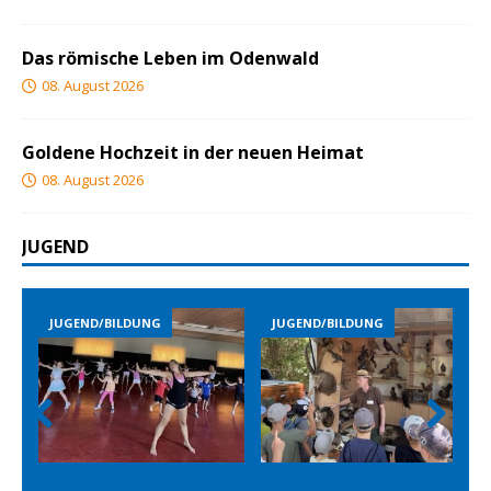
Das römische Leben im Odenwald
08. August 2026
Goldene Hochzeit in der neuen Heimat
08. August 2026
JUGEND
D/BILDUNG
JUGEND/BILDUNG
JUGEND/BILD
Prev
Nex
ious
t