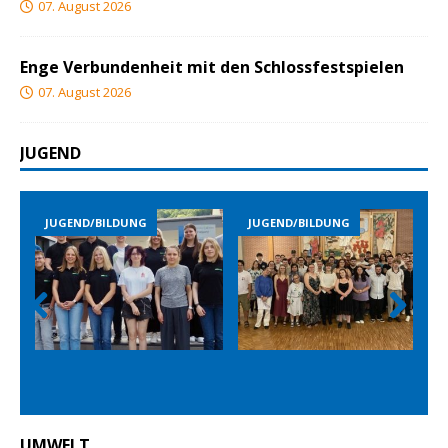
07. August 2026
Enge Verbundenheit mit den Schlossfestspielen
07. August 2026
JUGEND
NG
JUGEND/BILDUNG
JUGEND/BILDUNG
Prev
Nex
ious
t
UMWELT