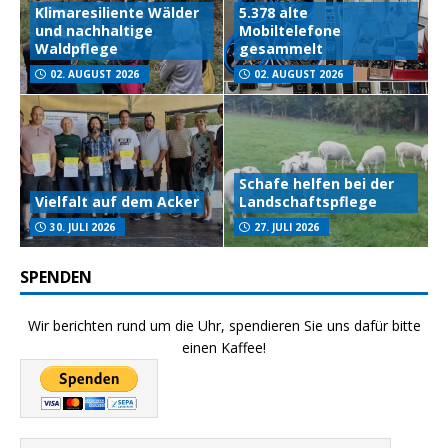
Klimaresiliente Wälder
5.378 alte
und nachhaltige
Mobiltelefone
Waldpflege
gesammelt
02. AUGUST 2026
02. AUGUST 2026
Schafe helfen bei der
Vielfalt auf dem Acker
Landschaftspflege
30. JULI 2026
27. JULI 2026
SPENDEN
Wir berichten rund um die Uhr, spendieren Sie uns dafür bitte
einen Kaffee!