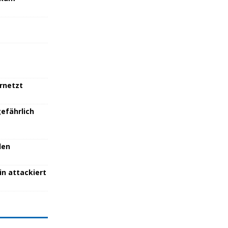
ernetzt
efährlich
den
in attackiert