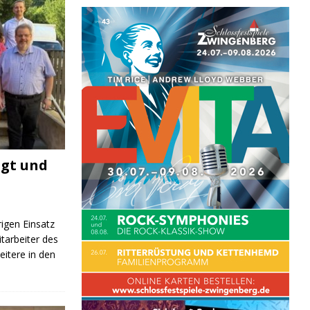
igt und
rigen Einsatz
itarbeiter des
itere in den