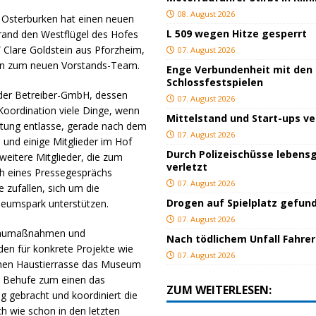
08. August 2026
 Osterburken hat einen neuen
L 509 wegen Hitze gesperrt
brand den Westflügel des Hofes
.” Clare Goldstein aus Pforzheim,
07. August 2026
ken zum neuen Vorstands-Team.
Enge Verbundenheit mit den
Schlossfestspielen
 der Betreiber-GmbH, dessen
07. August 2026
r Koordination viele Dinge, wenn
Mittelstand und Start-ups v
ichtung entlasse, gerade nach dem
07. August 2026
und einige Mitglieder im Hof
Durch Polizeischüsse lebensg
weitere Mitglieder, die zum
verletzt
ch eines Pressegesprächs
07. August 2026
e zufallen, sich um die
Drogen auf Spielplatz gefun
useumspark unterstützen.
07. August 2026
n Baumaßnahmen und
Nach tödlichem Unfall Fahrer
den für konkrete Projekte wie
07. August 2026
schen Haustierrasse das Museum
m Behufe zum einen das
ZUM WEITERLESEN:
g gebracht und koordiniert die
ch wie schon in den letzten