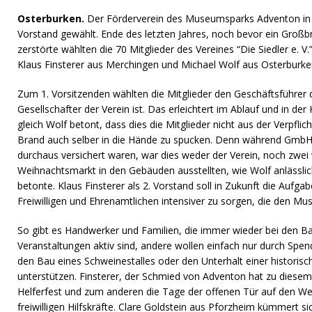
Osterburken.
Der Förderverein des Museumsparks Adventon in
Vorstand gewählt. Ende des letzten Jahres, noch bevor ein Groß
zerstörte wählten die 70 Mitglieder des Vereines “Die Siedler e. V
Klaus Finsterer aus Merchingen und Michael Wolf aus Osterbur
Zum 1. Vorsitzenden wählten die Mitglieder den Geschäftsführer
Gesellschafter der Verein ist. Das erleichtert im Ablauf und in de
gleich Wolf betont, dass dies die Mitglieder nicht aus der Verpfl
Brand auch selber in die Hände zu spucken. Denn während GmbH 
durchaus versichert waren, war dies weder der Verein, noch zwei 
Weihnachtsmarkt in den Gebäuden ausstellten, wie Wolf anlässli
betonte. Klaus Finsterer als 2. Vorstand soll in Zukunft die Aufgab
Freiwilligen und Ehrenamtlichen intensiver zu sorgen, die den M
So gibt es Handwerker und Familien, die immer wieder bei de
Veranstaltungen aktiv sind, andere wollen einfach nur durch Spen
den Bau eines Schweinestalles oder den Unterhalt einer histori
unterstützen. Finsterer, der Schmied von Adventon hat zu diese
Helferfest und zum anderen die Tage der offenen Tür auf den We
freiwilligen Hilfskräfte. Clare Goldstein aus Pforzheim kümmert si