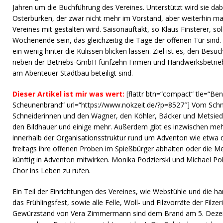
Jahren um die Buchführung des Vereines. Unterstützt wird sie da
Osterburken, der zwar nicht mehr im Vorstand, aber weiterhin ma
Vereines mit gestalten wird. Saisonauftakt, so Klaus Finsterer, sol
Wochenende sein, das gleichzeitig die Tage der offenen Tür sind. D
ein wenig hinter die Kulissen blicken lassen. Ziel ist es, den Besu
neben der Betriebs-GmbH fünfzehn Firmen und Handwerksbetriebe
am Abenteuer Stadtbau beteiligt sind.
Dieser Artikel ist mir was wert:
[flattr btn=“compact“ tle=“Be
Scheunenbrand“ url=“https://www.nokzeit.de/?p=8527″] Vom Schmi
Schneiderinnen und den Wagner, den Köhler, Bäcker und Metsied
den Bildhauer und einige mehr. Außerdem gibt es inzwischen meh
innerhalb der Organisationsstruktur rund um Adventon wie etwa di
freitags ihre offenen Proben im Spießbürger abhalten oder die M
künftig in Adventon mitwirken. Monika Podzierski und Michael Poh
Chor ins Leben zu rufen.
Ein Teil der Einrichtungen des Vereines, wie Webstühle und die h
das Frühlingsfest, sowie alle Felle, Woll- und Filzvorräte der Filz
Gewürzstand von Vera Zimmermann sind dem Brand am 5. Dezem