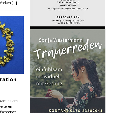
 Warken
[…]
ration
 kam es am
eiteren
fschreiber