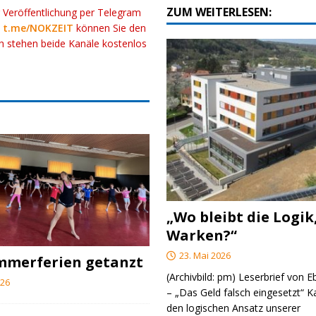
ZUM WEITERLESEN:
r Veröffentlichung per Telegram
k
t.me/NOKZEIT
können Sie den
ch stehen beide Kanäle kostenlos
„Wo bleibt die Logik
Warken?“
23. Mai 2026
ommerferien getanzt
(Archivbild: pm) Leserbrief von 
026
– „Das Geld falsch eingesetzt“ 
den logischen Ansatz unserer