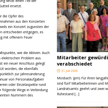
ung deckt einen Teil der
tteil ersetzt.
r die Opfer des
Einnahmen aus den Konzerten
eils ein Konzert zugunsten der
en entschieden entgegen, es
ig mit offenem Feuer
ltspunkte, wie die Aktiven. Auch
Mitarbeiter gewürd
 elektrischen Problem aus.
verabschiedet
st ein neuer Anschluss gelegt
zt worden, die ebenfalls
31. Juli 2026
ünktlich zur Jahresänderung
Mosbach. (pm) Für ihren langjäh
Januar von Personalaufgaben
sind fünf Mitarbeiterinnen und M
 Verein oder Einzelaspekte rund
Landratsamts geehrt und zwei we
er folgende Wege in Verbindung
Ruhestand
[…]
ekannten Nummern des