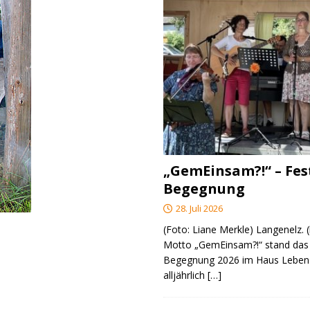
„GemEinsam?!“ – Fes
Begegnung
28. Juli 2026
(Foto: Liane Merkle) Langenelz.
Motto „GemEinsam?!“ stand das 
Begegnung 2026 im Haus Lebens
alljährlich
[…]