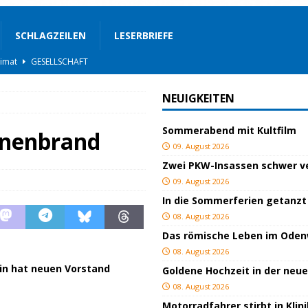
SCHLAGZEILEN
LESERBRIEFE
eimat
GESELLSCHAFT
BLAULICHT
NEUIGKEITEN
STIGES
Sommerabend mit Kultfilm
ssfestspielen
KULTUR
unenbrand
09. August 2026
TOP
Zwei PKW-Insassen schwer ve
lich verletzt
BLAULICHT
09. August 2026
In die Sommerferien getanzt
TUR
08. August 2026
t
BLAULICHT
Das römische Leben im Ode
GEND/BILDUNG
08. August 2026
in hat neuen Vorstand
Goldene Hochzeit in der neu
d
KULTUR
08. August 2026
Motorradfahrer stirbt in Kli