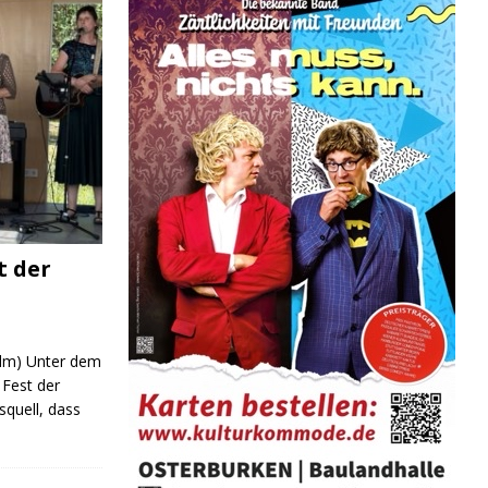
t der
 (lm) Unter dem
Fest der
quell, dass