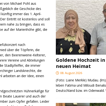
bei von Michael Pohl aus
ßgeblich die Geschicke des
l künftig immer das 1. April-
er Eintritt ist kostenlos und soll
chern nahe zu bringen, dass es
 auf der Marienhöhe gibt, die
nefizkonzert nach
ed über die Töpferin, die
er, den Beerenweine-Kelterer,
Goldene Hochzeit in
rere Vereine und Abteilungen
neuen Heimat
e Stadtpfeiffer, die immer
erchinger Landsknechte, die
08. August 2026
l arbeiten an der Idee, einen
(Foto: Liane Merkle) Mudau. (lm)
leben Fatima und Miloudi Benalia
Deutschland bzw. im Odenwald.
andgeschnitzten Hühnerkäfige für
erin Beate Lauerer und auch der
ber zum Opfer gefallen. Leider