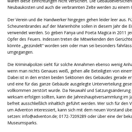
waren diese Einrichtungen nicht versichert. Die Gebäudeversicher
Neubaukosten und auch die verbrannten Zelte werden zu einem Gu
Der Verein und die Handwerker hingegen gehen leider leer aus. Fü
Scheunenbrandes auf der Marienhöhe sollen in diesem Jahr die 
verwendet werden. So geben Fanya und Poeta Magica in 2011 jew
Opfer des Feuers. Indessen treten die Mitwirkenden den Gerücht
könnte „gezündelt“ worden sein oder man sei besonders fahrläss
umgegangen.
Die Kriminalpolizei sieht für solche Annahmen ebenso wenig Anha
wenn man nichts Genaues weiß, gehen alle Beteiligten von einem
Dabei ist in den ersten beiden Sektionen des Gebäudes gerade er
und eine für das ganze Gebäude ausgelegte Unterverteilung geset
vollkommen zerstört wurde. Da Neuwahl und Satzungsänderung p
wirksam erfolgen sollten, kann die Jahreshauptversammlung im 
befreit ausschließlich inhaltlich geführt werden. Wer sich für den
um Adventon interessiert, kann sich mit dem neuen Vorstand üb
setzen:
info@adventon.de
; 0172-7209289 oder über eine der b
Museumsparks.