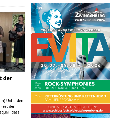
t der
 (lm) Unter dem
Fest der
quell, dass