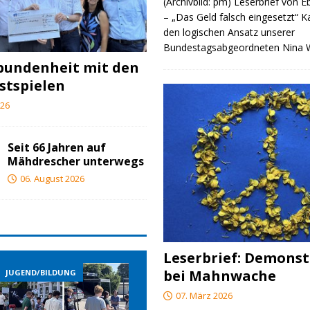
(Archivbild: pm) Leserbrief von 
– „Das Geld falsch eingesetzt“ 
den logischen Ansatz unserer
Bundestagsabgeordneten Nina
bundenheit mit den
stspielen
026
Seit 66 Jahren auf
Mähdrescher unterwegs
06. August 2026
Leserbrief: Demonst
bei Mahnwache
JUGEND/BILDUNG
JUGEND/BILDUNG
07. März 2026