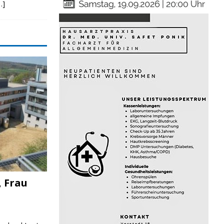
…]
, Frau