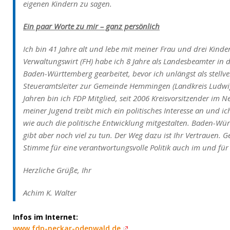
eigenen Kindern zu sagen.
Ein paar Worte zu mir – ganz persönlich
Ich bin 41 Jahre alt und lebe mit meiner Frau und drei Kinder
Verwaltungswirt (FH) habe ich 8 Jahre als Landesbeamter in 
Baden-Württemberg gearbeitet, bevor ich unlängst als stell
Steueramtsleiter zur Gemeinde Hemmingen (Landkreis Ludwig
Jahren bin ich FDP Mitglied, seit 2006 Kreisvorsitzender im N
meiner Jugend treibt mich ein politisches Interesse an und ic
wie auch die politische Entwicklung mitgestalten. Baden-Würt
gibt aber noch viel zu tun. Der Weg dazu ist Ihr Vertrauen. 
Stimme für eine verantwortungsvolle Politik auch im und fü
Herzliche Grüße, Ihr
Achim K. Walter
Infos im Internet:
www.fdp-neckar-odenwald.de