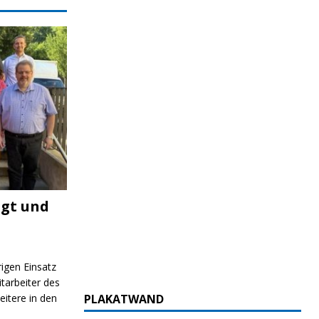
igt und
rigen Einsatz
itarbeiter des
itere in den
PLAKATWAND