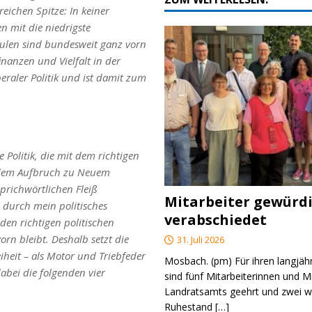
eichen Spitze: In keiner
n mit die niedrigste
hulen sind bundesweit ganz vorn
inanzen und Vielfalt in der
eraler Politik und ist damit zum
Politik, die mit dem richtigen
t dem Aufbruch zu Neuem
prichwörtlichen Fleiß
Mitarbeiter gewürd
 durch mein politisches
verabschiedet
den richtigen politischen
n bleibt. Deshalb setzt die
31. Juli 2026
heit – als Motor und Triebfeder
Mosbach. (pm) Für ihren langjäh
bei die folgenden vier
sind fünf Mitarbeiterinnen und M
Landratsamts geehrt und zwei we
Ruhestand
[…]