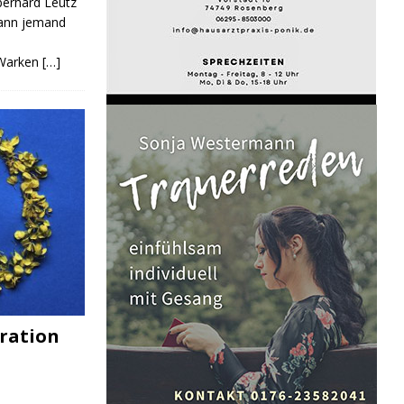
Eberhard Leutz
Kann jemand
 Warken
[…]
ration