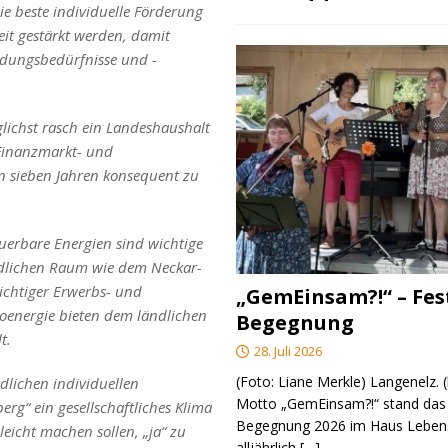
die beste individuelle Förderung
eit gestärkt werden, damit
ldungsbedürfnisse und -
lichst rasch ein Landeshaushalt
 Finanzmarkt- und
on sieben Jahren konsequent zu
erbare Energien sind wichtige
ndlichen Raum wie dem Neckar-
ichtiger Erwerbs- und
„GemEinsam?!“ – Fes
ioenergie bieten dem ländlichen
Begegnung
t.
28. Juli 2026
(Foto: Liane Merkle) Langenelz.
lichen individuellen
Motto „GemEinsam?!“ stand das 
g“ ein gesellschaftliches Klima
Begegnung 2026 im Haus Lebens
icht machen sollen, „ja“ zu
alljährlich
[…]