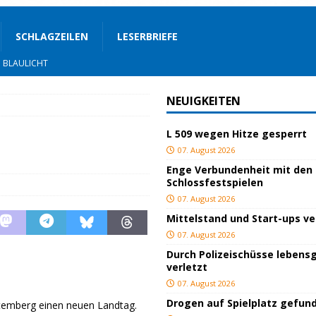
SCHLAGZEILEN
LESERBRIEFE
BLAULICHT
ackiert
BLAULICHT
NEUIGKEITEN
gs
JUGEND/BILDUNG
L 509 wegen Hitze gesperrt
BLAULICHT
07. August 2026
nterwegs
TOP
Enge Verbundenheit mit den
Schlossfestspielen
hnbar
BLAULICHT
07. August 2026
STIGES
Mittelstand und Start-ups v
ssfestspielen
KULTUR
07. August 2026
Durch Polizeischüsse lebensg
TOP
verletzt
lich verletzt
BLAULICHT
07. August 2026
Drogen auf Spielplatz gefun
emberg einen neuen Landtag.