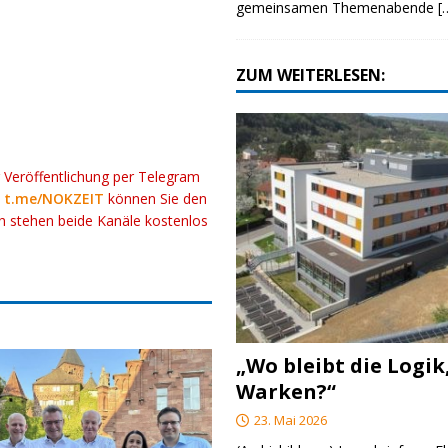
gemeinsamen Themenabende
[
ZUM WEITERLESEN:
r Veröffentlichung per Telegram
k
t.me/NOKZEIT
können Sie den
ch stehen beide Kanäle kostenlos
„Wo bleibt die Logik
Warken?“
23. Mai 2026