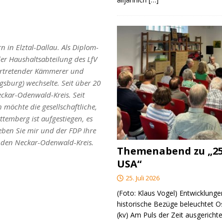
n in Elztal-Dallau. Als Diplom-
der Haushaltsabteilung des LfV
vertretender Kämmerer und
sburg) wechselte. Seit über 20
eckar-Odenwald-Kreis. Seit
h möchte die gesellschaftliche,
temberg ist aufgestiegen, es
Geben Sie mir und der FDP Ihre
r den Neckar-Odenwald-Kreis.
Themenabend zu „25
USA“
25. Juli 2026
(Foto: Klaus Vogel) Entwicklungen
historische Bezüge beleuchtet O
(kv) Am Puls der Zeit ausgerichte