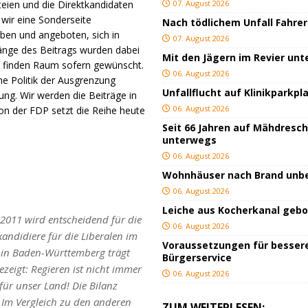
eien und die Direktkandidaten
07. August 2026
wir eine Sonderseite
Nach tödlichem Unfall Fahrer
eben und angeboten, sich in
07. August 2026
änge des Beitrags wurden dabei
Mit den Jägern im Revier un
w. finden Raum sofern gewünscht.
06. August 2026
he Politik der Ausgrenzung
Unfallflucht auf Klinikparkpl
lung. Wir werden die Beiträge in
06. August 2026
von der FDP setzt die Reihe heute
Seit 66 Jahren auf Mähdresc
unterwegs
06. August 2026
Wohnhäuser nach Brand un
06. August 2026
Leiche aus Kocherkanal geb
2011 wird entscheidend für die
06. August 2026
andidiere für die Liberalen im
Voraussetzungen für besser
P in Baden-Württemberg trägt
Bürgerservice
zeigt: Regieren ist nicht immer
06. August 2026
für unser Land! Die Bilanz
 Im Vergleich zu den anderen
ZUM WEITERLESEN: