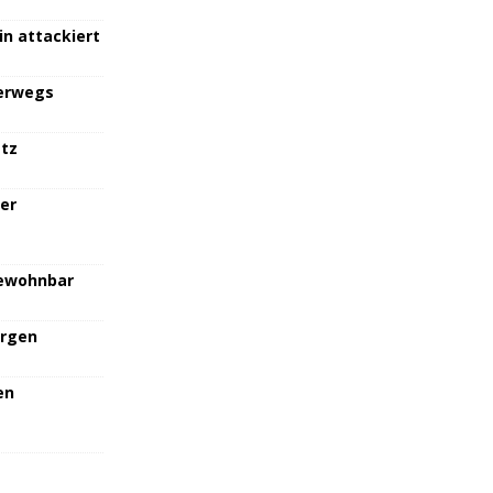
in attackiert
terwegs
atz
her
bewohnbar
orgen
en