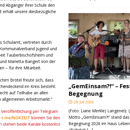
und Abgänger ihrer Schule den
E erhält unsere diesbezügliche
as Schulamt, vertreten durch
er Kommunalverband Jugend und
rbeit Tauberbischofsheim und
ig und Marietta Bangert von der
 – für ihre Mitarbeit.
chim Brötel freute sich, dass
„GemEinsam?!“ – Fes
chendeckend im Kreis besteht:
Begegnung
echt auf Teilhabe an allen
 allgemeinen Arbeitsmarkt.“
28. Juli 2026
(Foto: Liane Merkle) Langenelz.
r Veröffentlichung per Telegram
Motto „GemEinsam?!“ stand das 
k
t.me/NOKZEIT
können Sie den
Begegnung 2026 im Haus Lebens
ch stehen beide Kanäle kostenlos
alljährlich
[…]