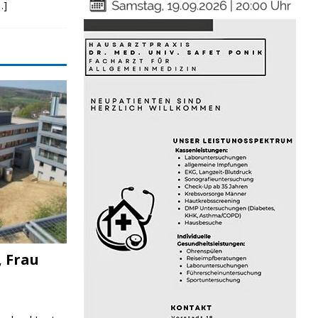
…]
JUGEND/BILDUNG
, Frau