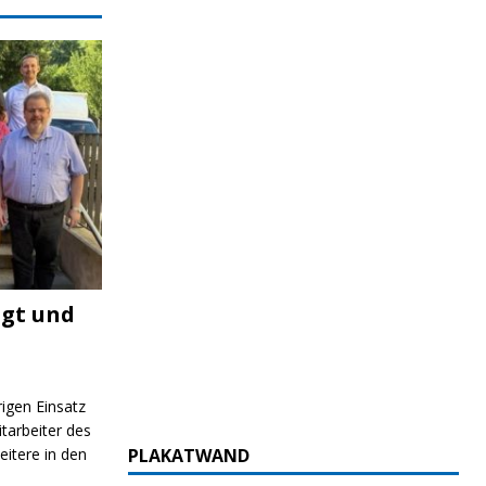
igt und
rigen Einsatz
itarbeiter des
itere in den
PLAKATWAND