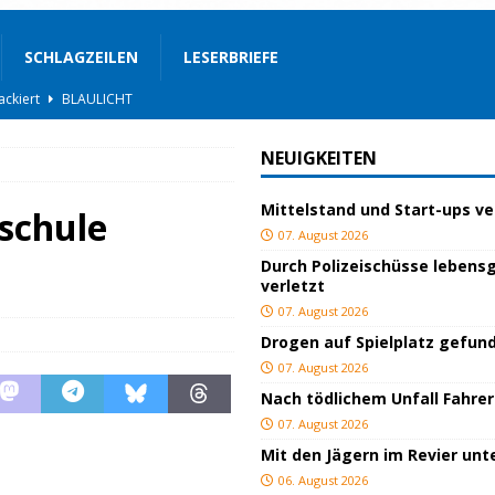
SCHLAGZEILEN
LESERBRIEFE
gs
JUGEND/BILDUNG
BLAULICHT
NEUIGKEITEN
nterwegs
TOP
Mittelstand und Start-ups v
hnbar
BLAULICHT
schule
07. August 2026
BLAULICHT
Durch Polizeischüsse lebensg
verletzt
rgerservice
SONSTIGES
07. August 2026
TOP
Drogen auf Spielplatz gefun
lich verletzt
BLAULICHT
07. August 2026
Nach tödlichem Unfall Fahrer
BLAULICHT
07. August 2026
ackiert
BLAULICHT
Mit den Jägern im Revier un
06. August 2026