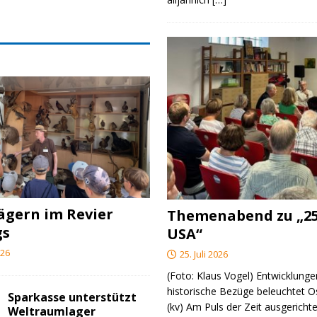
ägern im Revier
Themenabend zu „25
gs
USA“
026
25. Juli 2026
(Foto: Klaus Vogel) Entwicklungen
historische Bezüge beleuchtet O
Sparkasse unterstützt
(kv) Am Puls der Zeit ausgerichte
Weltraumlager