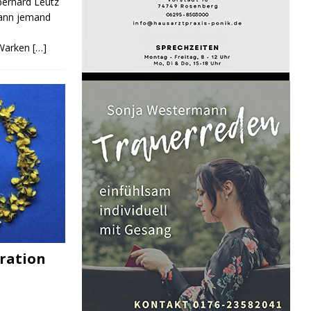
Eberhard Leutz
Kann jemand
 Warken
[…]
ration