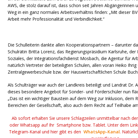
AWS, die stolz darauf ist, dass schon seit Jahren Abgängerinnen 
Weg in ein ganz normales Arbeitsverhältnis finden: „Mit dieser BV
Arbeit mehr Professionalität und Verbindlichkeit.“
Die Schulleiterin dankte allen Kooperationspartnern – darunter d
Schulrätin Britta Lorenz, das Regierungspräsidium Karlsruhe, d
Soziales, der Integrationsfachdienst Mosbach, die Agentur für A
natürlich Vertreter der beteiligten Schulen, allen voran Heiko Ihr
Zentralgewerbeschule bzw. der Hauswirtschaftlichen Schule Buchen
Als Schulträger war auch der Landkreis beteiligt und Landrat Dr. A
dieses besondere Angebot für Sonder- und Förderschüler nun flä
„Das ist ein wichtiger Baustein auf dem Weg zur Inklusion, dem R
Bereichen der Gesellschaft, also auch dem Recht auf Teilhabe am
Ab sofort erhalten Sie unsere Schlagzeilen unmittelbar nach de
oder Whatsapp auf Ihr Smartphone bzw. Tablet. Unter dem Lin
Telegram-Kanal und hier gibt es den
WhatsApp-Kanal
. Natürli