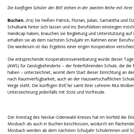
Die künftigen Schüler der BVE stehen in der zweiten Reihe mit ihrer 
Buchen.
(lra)
Sie heißen Patrick, Florian, Julian, Samantha und Da
Schulbank hinter sich lassen und ins Berufsleben einsteigen möchte
Handicap haben, brauchen sie Begleitung und Unterstützung auf 
erhalten sie ab dem nächsten Schuljahr im Rahmen einer Berufsvo
Die wiederum ist das Ergebnis einer engen Kooperation verschied
Die entsprechende Kooperationsvereinbarung wurde dieser Tage
(AWS) für Geistigbehinderte – der federführenden Schule, die die
haben – unterzeichnet, womit dem Start dieser Einrichtung an de
nach Raumverfügbarkeit, auch an der Hauswirtschaftlichen Schul
Wege steht. Die künftigen BVE´ler samt ihrer Lehrerin Rita Wolbe
Unterzeichnung jedenfalls mit Stolz und Vorfreude.
Der Kreistag des Neckar-Odenwald-Kreises hat im Vorfeld die Ein
Mosbach als auch in Buchen beschlossen, wodurch ein flächende
Mosbach werden ab dem nächsten Schuljahr Schülerinnen und S