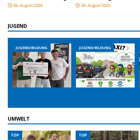
06. August 2026
06. August 2026
JUGEND
G
JUGEND/BILDUNG
JUGEND/BILDUNG
UMWELT
TOP
TOP