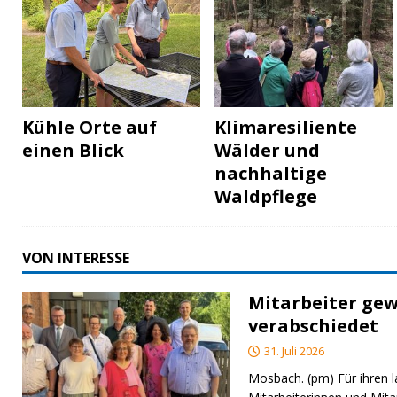
Kühle Orte auf
Klimaresiliente
einen Blick
Wälder und
nachhaltige
Waldpflege
VON INTERESSE
Mitarbeiter gew
verabschiedet
31. Juli 2026
Mosbach. (pm) Für ihren l