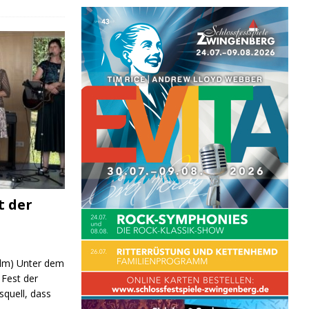
t der
 (lm) Unter dem
Fest der
quell, dass