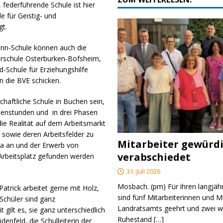
federführende Schule ist hier
e für Geistig- und
gt.
ann-Schule können auch die
erschule Osterburken-Bofsheim,
d-Schule für Erziehungshilfe
n die BVE schicken.
haftliche Schule in Buchen sein,
henstunden und in drei Phasen
 die Realität auf dem Arbeitsmarkt
e sowie deren Arbeitsfelder zu
Mitarbeiter gewürd
ka an und der Erwerb von
verabschiedet
n Arbeitsplatz gefunden werden
31. Juli 2026
Mosbach. (pm) Für ihren langjäh
atrick arbeitet gerne mit Holz,
sind fünf Mitarbeiterinnen und M
 Schüler sind ganz
Landratsamts geehrt und zwei we
 gilt es, sie ganz unterschiedlich
Ruhestand
[…]
denfeld, die Schulleiterin der