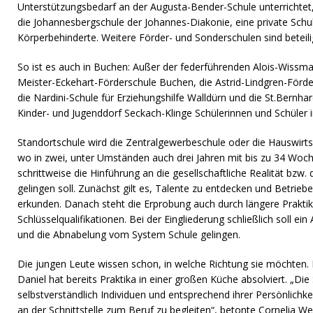
Unterstützungsbedarf an der Augusta-Bender-Schule unterrichtet, 
die Johannesbergschule der Johannes-Diakonie, eine private Schul
Körperbehinderte. Weitere Förder- und Sonderschulen sind beteili
So ist es auch in Buchen: Außer der federführenden Alois-Wissm
Meister-Eckehart-Förderschule Buchen, die Astrid-Lindgren-Förd
die Nardini-Schule für Erziehungshilfe Walldürn und die St.Bernhar
Kinder- und Jugenddorf Seckach-Klinge Schülerinnen und Schüler i
Standortschule wird die Zentralgewerbeschule oder die Hauswirtsc
wo in zwei, unter Umständen auch drei Jahren mit bis zu 34 Woc
schrittweise die Hinführung an die gesellschaftliche Realität bzw.
gelingen soll. Zunächst gilt es, Talente zu entdecken und Betrieb
erkunden. Danach steht die Erprobung auch durch längere Prakti
Schlüsselqualifikationen. Bei der Eingliederung schließlich soll ei
und die Abnabelung vom System Schule gelingen.
Die jungen Leute wissen schon, in welche Richtung sie möchten. P
Daniel hat bereits Praktika in einer großen Küche absolviert. „Die
selbstverständlich Individuen und entsprechend ihrer Persönlichkeit
an der Schnittstelle zum Beruf zu begleiten“, betonte Cornelia Wei