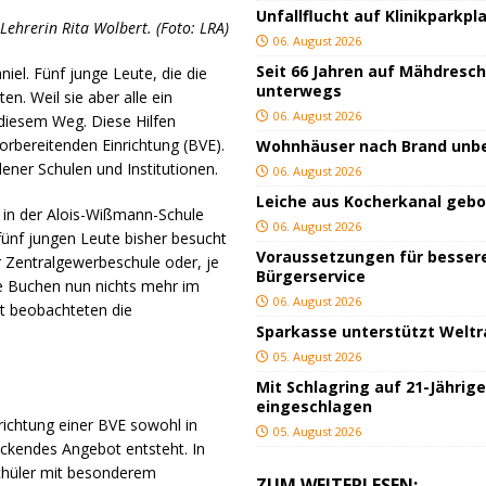
Unfallflucht auf Klinikparkpl
Lehrerin Rita Wolbert. (Foto: LRA)
06. August 2026
Seit 66 Jahren auf Mähdresc
niel. Fünf junge Leute, die die
unterwegs
n. Weil sie aber alle ein
06. August 2026
diesem Weg. Diese Hilfen
rbereitenden Einrichtung (BVE).
Wohnhäuser nach Brand un
ener Schulen und Institutionen.
06. August 2026
Leiche aus Kocherkanal geb
 in der Alois-Wißmann-Schule
06. August 2026
 fünf jungen Leute bisher besucht
Voraussetzungen für besser
r Zentralgewerbeschule oder, je
Bürgerservice
e Buchen nun nichts mehr im
06. August 2026
rt beobachteten die
Sparkasse unterstützt Welt
05. August 2026
Mit Schlagring auf 21-Jährig
eingeschlagen
richtung einer BVE sowohl in
05. August 2026
ckendes Angebot entsteht. In
chüler mit besonderem
ZUM WEITERLESEN: