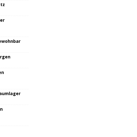
atz
her
bewohnbar
orgen
en
raumlager
en