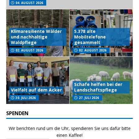
04. AUGUST 2026
Klimaresiliente Wälder
5.378 alte
und nachhaltige
Mobiltelefone
Waldpflege
gesammelt
02. AUGUST 2026
02. AUGUST 2026
Schafe helfen bei der
Vielfalt auf dem Acker
Landschaftspflege
30. JULI 2026
27. JULI 2026
SPENDEN
Wir berichten rund um die Uhr, spendieren Sie uns dafür bitte
einen Kaffee!