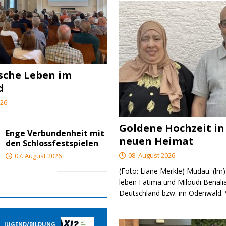
ische Leben im
d
026
Goldene Hochzeit in
Enge Verbundenheit mit
neuen Heimat
den Schlossfestspielen
08. August 2026
07. August 2026
(Foto: Liane Merkle) Mudau. (lm)
leben Fatima und Miloudi Benalia
Deutschland bzw. im Odenwald.
GEND/BILDUNG
JUGEND/BILDUNG
JUGEND/