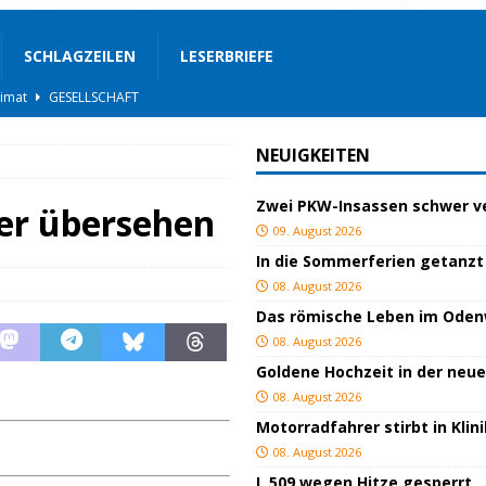
SCHLAGZEILEN
LESERBRIEFE
BLAULICHT
STIGES
NEUIGKEITEN
ssfestspielen
KULTUR
Zwei PKW-Insassen schwer ve
TOP
er übersehen
09. August 2026
lich verletzt
BLAULICHT
In die Sommerferien getanzt
BLAULICHT
08. August 2026
Das römische Leben im Ode
t
BLAULICHT
08. August 2026
GEND/BILDUNG
Goldene Hochzeit in der neu
d
KULTUR
08. August 2026
Motorradfahrer stirbt in Kli
eimat
GESELLSCHAFT
08. August 2026
L 509 wegen Hitze gesperrt