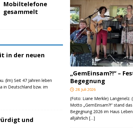
Mobiltelefone
gesammelt
t in der neuen
„GemEinsam?!“ – Fes
Begegnung
u. (lm) Seit 47 Jahren leben
a in Deutschland bzw. im
28. Juli 2026
(Foto: Liane Merkle) Langenelz.
Motto „GemEinsam?!“ stand das 
Begegnung 2026 im Haus Lebens
alljährlich
[…]
ürdigt und