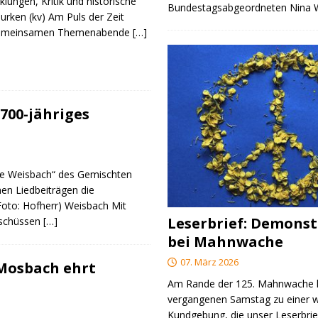
klungen, Kritik und historische
Bundestagsabgeordneten Nina
urken (kv) Am Puls der Zeit
e gemeinsamen Themenabende
[…]
700-jähriges
re Weisbach“ des Gemischten
nen Liedbeiträgen die
(Foto: Hofherr) Weisbach Mit
Leserbrief: Demonst
rschüssen
[…]
bei Mahnwache
07. März 2026
 Mosbach ehrt
Am Rande der 125. Mahnwache
vergangenen Samstag zu einer w
Kundgebung, die unser Leserbrie