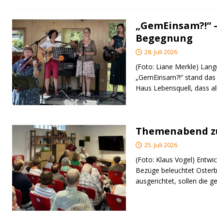
„GemEinsam?!“ –
Begegnung
28. Juli 2026
(Foto: Liane Merkle) Lan
„GemEinsam?!“ stand das
Haus Lebensquell, dass al
Themenabend zu
25. Juli 2026
(Foto: Klaus Vogel) Entwic
Bezüge beleuchtet Osterb
ausgerichtet, sollen di