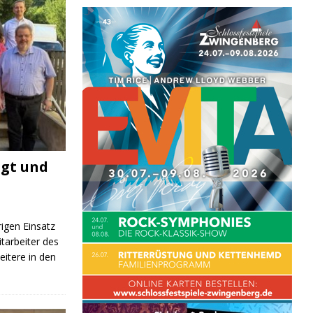
igt und
rigen Einsatz
itarbeiter des
itere in den