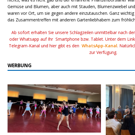
Gemüse und Blumen, aber auch mit Stauden, Blumenzwiebel und Kr
waren vor Ort, um sie gegen andere einzutauschen. Ganz wichti
das Zusammentreffen mit anderen Gartenliebhabern zum fröhlic
Ab sofort erhalten Sie unsere Schlagzeilen unmittelbar nach de
oder Whatsapp auf Ihr Smartphone bzw. Tablet. Unter dem Lin
Telegram-Kanal und hier gibt es den
WhatsApp-Kanal
. Natürli
zur Verfügung.
WERBUNG