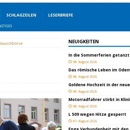
SCHLAGZEILEN
LESERBRIEFE
STIGES
ssfestspielen
KULTUR
NEUIGKEITEN
ntauschbörse
TOP
In die Sommerferien getanzt
lich verletzt
BLAULICHT
08. August 2026
BLAULICHT
Das römische Leben im Ode
ackiert
BLAULICHT
08. August 2026
Goldene Hochzeit in der neu
GEND/BILDUNG
08. August 2026
d
KULTUR
Motorradfahrer stirbt in Kli
eimat
GESELLSCHAFT
08. August 2026
L 509 wegen Hitze gesperrt
BLAULICHT
07. August 2026
Enge Verbundenheit mit den