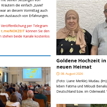
äutern die einfach ‚zuviel‘
g war an diesem Vormittag auch
hen Austausch von Erfahrungen.
r Veröffentlichung per Telegram
k
t.me/NOKZEIT
können Sie den
ch stehen beide Kanäle kostenlos
Goldene Hochzeit in
neuen Heimat
08. August 2026
(Foto: Liane Merkle) Mudau. (lm)
leben Fatima und Miloudi Benalia
Deutschland bzw. im Odenwald.