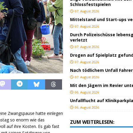
Schlossfestspielen
07. August 2026
Mittelstand und Start-ups v
07. August 2026
Durch Polizeischüsse lebensg
verletzt
07. August 2026
Drogen auf Spielplatz gefun
07. August 2026
Nach tödlichem Unfall Fahrer
07. August 2026
Mit den Jägern im Revier un
06. August 2026
Unfallflucht auf Klinikparkpl
06. August 2026
eine Zwangspause hatte einlegen
stag so enorm wie das
ZUM WEITERLESEN:
ll auf ihre Kosten. Es gab fast
 mit seinen Setzlingen von