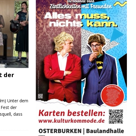
t der
 (lm) Unter dem
Fest der
quell, dass