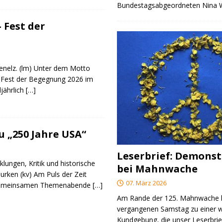
Bundestagsabgeordneten Nina
 Fest der
genelz. (lm) Unter dem Motto
 Fest der Begegnung 2026 im
ljährlich
[…]
 „250 Jahre USA“
Leserbrief: Demonst
klungen, Kritik und historische
bei Mahnwache
urken (kv) Am Puls der Zeit
07. März 2026
e gemeinsamen Themenabende
[…]
Am Rande der 125. Mahnwache
vergangenen Samstag zu einer w
Kundgebung, die unser Leserbrie