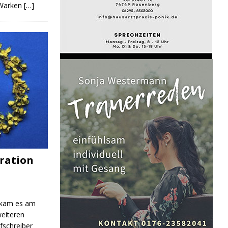
 Warken
[…]
ration
 kam es am
eiteren
fschreiber