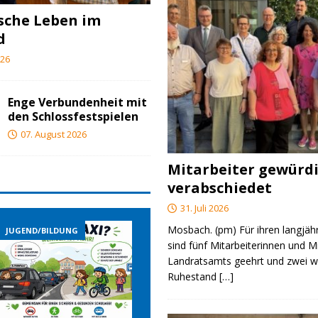
ische Leben im
d
026
Enge Verbundenheit mit
den Schlossfestspielen
07. August 2026
Mitarbeiter gewürd
verabschiedet
31. Juli 2026
Mosbach. (pm) Für ihren langjäh
JUGEND/BILDUNG
JUGEND/BILDUNG
sind fünf Mitarbeiterinnen und M
Landratsamts geehrt und zwei we
Ruhestand
[…]