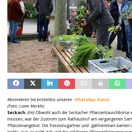
Abonnieren Sie kostenlos unseren
WhatsApp-Kanal
.
(Foto: Liane Merkle)
Seckach.
(lm)
Obwohl auch die Seckacher Pflanzentauschbörse 
müssen, war der Zustrom zum Rathaushof am vergangenen Sam
Pflanzenangebot. Die Passionsgärtner und -gärtnerinnen kamen vo
nichts, was es nicht gab und der erfahrene Pflanzenbörsianer war