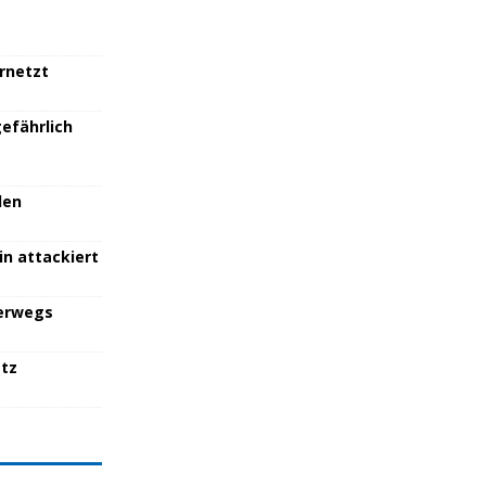
ernetzt
efährlich
den
in attackiert
terwegs
atz