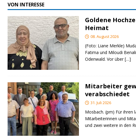
VON INTERESSE
Goldene Hochzei
Heimat
08. August 2026
(Foto: Liane Merkle) Muda
Fatima und Miloudi Benali
Odenwald. Vor über
[…]
Mitarbeiter gew
verabschiedet
31. Juli 2026
Mosbach. (pm) Für ihren l
Mitarbeiterinnen und Mita
und zwei weitere in den 