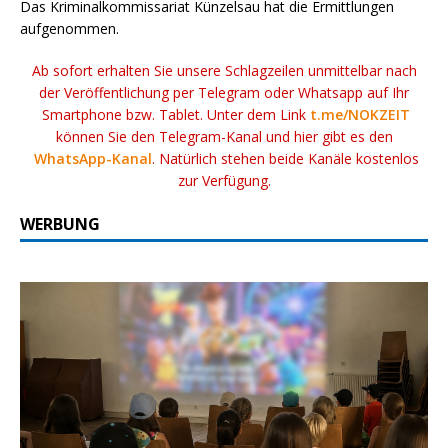
Das Kriminalkommissariat Künzelsau hat die Ermittlungen
aufgenommen.
Ab sofort erhalten Sie unsere Schlagzeilen unmittelbar nach
der Veröffentlichung per Telegram oder Whatsapp auf Ihr
Smartphone bzw. Tablet. Unter dem Link
t.me/NOKZEIT
können Sie den Telegram-Kanal und hier gibt es den
WhatsApp-Kanal
. Natürlich stehen beide Kanäle kostenlos
zur Verfügung.
WERBUNG