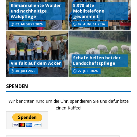
Klimaresiliente Wälder
5.378 alte
und nachhaltige
Mobiltelefone
Waldpflege
gesammelt
02. AUGUST 2026
02. AUGUST 2026
Schafe helfen bei der
Vielfalt auf dem Acker
Landschaftspflege
30. JULI 2026
27. JULI 2026
SPENDEN
Wir berichten rund um die Uhr, spendieren Sie uns dafür bitte
einen Kaffee!