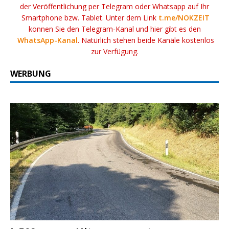
der Veröffentlichung per Telegram oder Whatsapp auf Ihr
Smartphone bzw. Tablet. Unter dem Link
t.me/NOKZEIT
können Sie den Telegram-Kanal und hier gibt es den
WhatsApp-Kanal
. Natürlich stehen beide Kanäle kostenlos
zur Verfügung.
WERBUNG