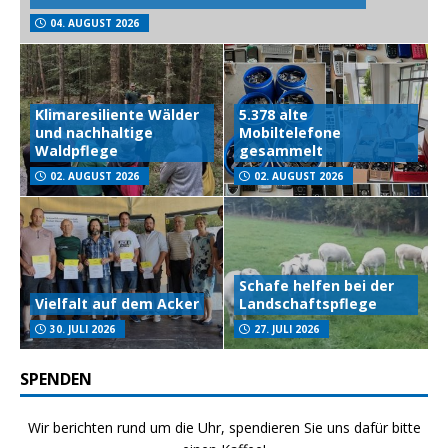
04. AUGUST 2026
Klimaresiliente Wälder
5.378 alte
und nachhaltige
Mobiltelefone
Waldpflege
gesammelt
02. AUGUST 2026
02. AUGUST 2026
Schafe helfen bei der
Vielfalt auf dem Acker
Landschaftspflege
30. JULI 2026
27. JULI 2026
SPENDEN
Wir berichten rund um die Uhr, spendieren Sie uns dafür bitte