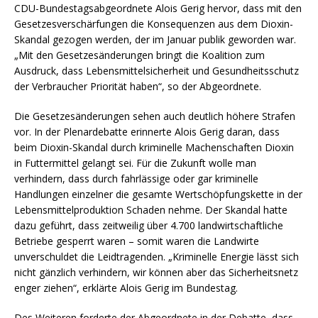
CDU-Bundestagsabgeordnete Alois Gerig hervor, dass mit den
Gesetzesverschärfungen die Konsequenzen aus dem Dioxin-
Skandal gezogen werden, der im Januar publik geworden war.
„Mit den Gesetzesänderungen bringt die Koalition zum
Ausdruck, dass Lebensmittelsicherheit und Gesundheitsschutz
der Verbraucher Priorität haben“, so der Abgeordnete.
Die Gesetzesänderungen sehen auch deutlich höhere Strafen
vor. In der Plenardebatte erinnerte Alois Gerig daran, dass
beim Dioxin-Skandal durch kriminelle Machenschaften Dioxin
in Futtermittel gelangt sei. Für die Zukunft wolle man
verhindern, dass durch fahrlässige oder gar kriminelle
Handlungen einzelner die gesamte Wertschöpfungskette in der
Lebensmittelproduktion Schaden nehme. Der Skandal hatte
dazu geführt, dass zeitweilig über 4.700 landwirtschaftliche
Betriebe gesperrt waren – somit waren die Landwirte
unverschuldet die Leidtragenden. „Kriminelle Energie lässt sich
nicht gänzlich verhindern, wir können aber das Sicherheitsnetz
enger ziehen“, erklärte Alois Gerig im Bundestag.
Des Weiteren forderte der Abgeordnete in der Debatte, dass