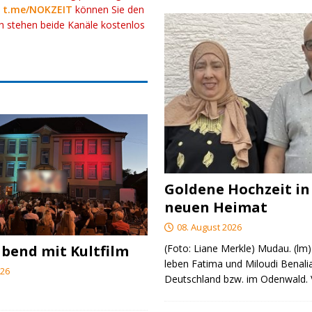
k
t.me/NOKZEIT
können Sie den
ch stehen beide Kanäle kostenlos
Goldene Hochzeit in
neuen Heimat
08. August 2026
(Foto: Liane Merkle) Mudau. (lm)
end mit Kultfilm
leben Fatima und Miloudi Benalia
026
Deutschland bzw. im Odenwald.