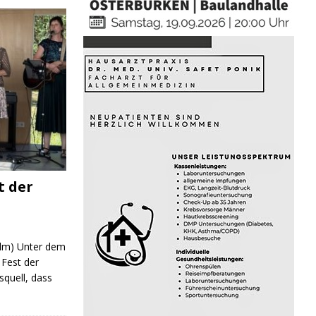
t der
 (lm) Unter dem
Fest der
quell, dass