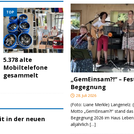
TOP
5.378 alte
Mobiltelefone
gesammelt
„GemEinsam?!“ – Fes
Begegnung
28. Juli 2026
(Foto: Liane Merkle) Langenelz.
Motto „GemEinsam?!“ stand das 
Begegnung 2026 im Haus Lebens
t in der neuen
alljährlich
[…]