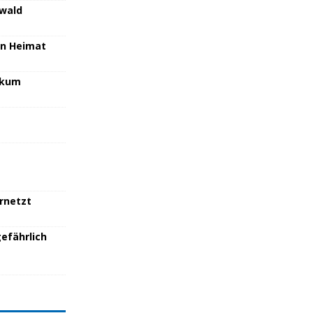
nwald
en Heimat
nikum
ernetzt
efährlich