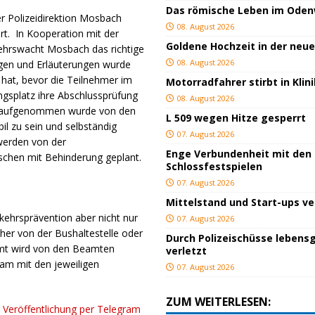
Das römische Leben im Ode
r Polizeidirektion Mosbach
08. August 2026
rt. In Kooperation mit der
Goldene Hochzeit in der neu
ehrswacht Mosbach das richtige
08. August 2026
gen und Erläuterungen wurde
 hat, bevor die Teilnehmer im
Motorradfahrer stirbt in Kli
ngsplatz ihre Abschlussprüfung
08. August 2026
iv aufgenommen wurde von den
L 509 wegen Hitze gesperrt
il zu sein und selbständig
07. August 2026
werden von der
Enge Verbundenheit mit den
schen mit Behinderung geplant.
Schlossfestspielen
07. August 2026
Mittelstand und Start-ups v
kehrsprävention aber nicht nur
07. August 2026
her von der Bushaltestelle oder
Durch Polizeischüsse lebensg
mt wird von den Beamten
verletzt
sam mit den jeweiligen
07. August 2026
ZUM WEITERLESEN:
r Veröffentlichung per Telegram