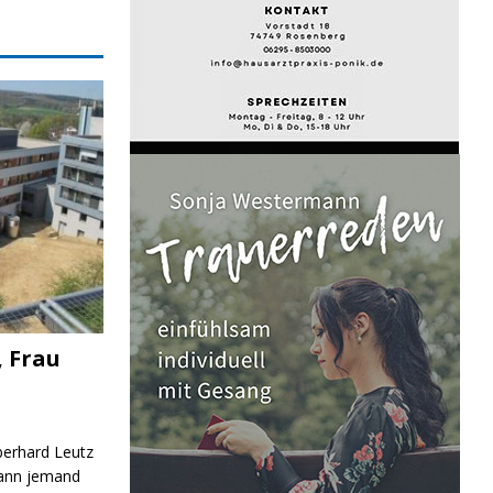
, Frau
Eberhard Leutz
Kann jemand