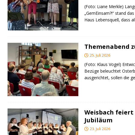
(Foto: Liane Merkle) Lan
„GemEinsam?!“ stand das
Haus Lebensquell, dass al
Themenabend zu
25. Juli 2026
(Foto: Klaus Vogel) Entwic
Bezüge beleuchtet Osterb
ausgerichtet, sollen di
Weisbach feiert 
Jubiläum
23. Juli 2026