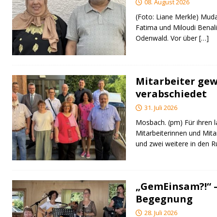
08. August 2026
(Foto: Liane Merkle) Muda
Fatima und Miloudi Benali
Odenwald. Vor über
[…]
Mitarbeiter gew
verabschiedet
31. Juli 2026
Mosbach. (pm) Für ihren l
Mitarbeiterinnen und Mita
und zwei weitere in den 
„GemEinsam?!“ –
Begegnung
28. Juli 2026