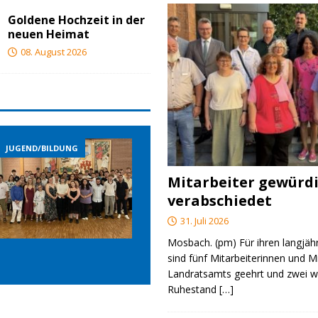
Goldene Hochzeit in der
neuen Heimat
08. August 2026
JUGEND/BILDUNG
JUGEND/BILDUNG
JUGE
Mitarbeiter gewürd
verabschiedet
31. Juli 2026
Mosbach. (pm) Für ihren langjäh
sind fünf Mitarbeiterinnen und M
Landratsamts geehrt und zwei we
Ruhestand
[…]