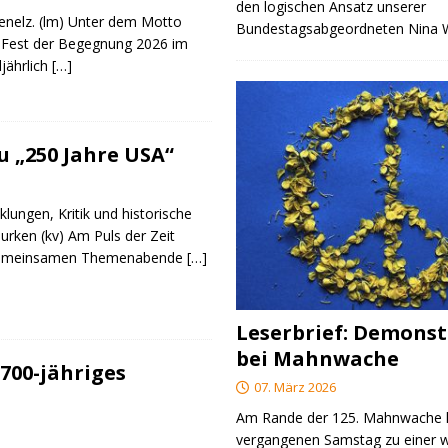
den logischen Ansatz unserer
genelz. (lm) Unter dem Motto
Bundestagsabgeordneten Nina
 Fest der Begegnung 2026 im
ljährlich
[…]
 „250 Jahre USA“
klungen, Kritik und historische
urken (kv) Am Puls der Zeit
e gemeinsamen Themenabende
[…]
Leserbrief: Demonst
bei Mahnwache
700-jähriges
07. März 2026
Am Rande der 125. Mahnwache
vergangenen Samstag zu einer w