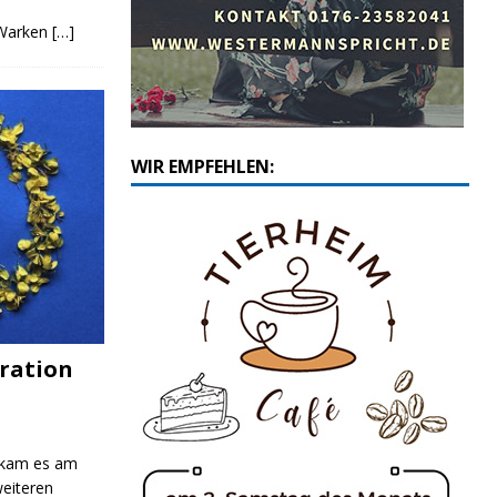
 Warken
[…]
WIR EMPFEHLEN:
ration
 kam es am
eiteren