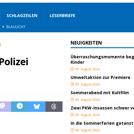
SCHLAGZEILEN
LESERBRIEFE
t
BLAULICHT
GEND/BILDUNG
NEUIGKEITEN
t
d
KULTUR
Überraschungsmomente beg
eimat
GESELLSCHAFT
Polizei
Kinder
BLAULICHT
09. August 2026
Umweltaktion zur Premiere
STIGES
09. August 2026
ssfestspielen
KULTUR
Sommerabend mit Kultfilm
rn 44 Kinder
JUGEND/BILDUNG
09. August 2026
Zwei PKW-Insassen schwer ve
END/BILDUNG
09. August 2026
TUR
In die Sommerferien getanzt
08. August 2026