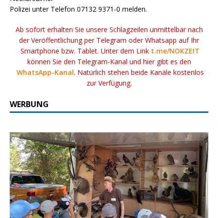
Polizei unter Telefon 07132 9371-0 melden.
Ab sofort erhalten Sie unsere Schlagzeilen unmittelbar nach
der Veröffentlichung per Telegram oder Whatsapp auf Ihr
Smartphone bzw. Tablet. Unter dem Link
t.me/NOKZEIT
können Sie den Telegram-Kanal und hier gibt es den
WhatsApp-Kanal
. Natürlich stehen beide Kanäle kostenlos
zur Verfügung.
WERBUNG