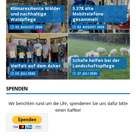
Klimaresiliente Wälder
5.378 alte
und nachhaltige
Mobiltelefone
Waldpflege
gesammelt
02. AUGUST 2026
02. AUGUST 2026
Schafe helfen bei der
Vielfalt auf dem Acker
Landschaftspflege
30. JULI 2026
27. JULI 2026
SPENDEN
Wir berichten rund um die Uhr, spendieren Sie uns dafür bitte
einen Kaffee!