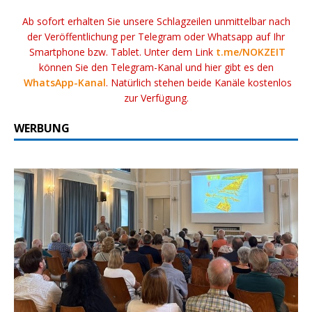
Ab sofort erhalten Sie unsere Schlagzeilen unmittelbar nach
der Veröffentlichung per Telegram oder Whatsapp auf Ihr
Smartphone bzw. Tablet. Unter dem Link
t.me/NOKZEIT
können Sie den Telegram-Kanal und hier gibt es den
WhatsApp-Kanal
. Natürlich stehen beide Kanäle kostenlos
zur Verfügung.
WERBUNG