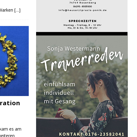
 Warken
[…]
ration
 kam es am
eiteren