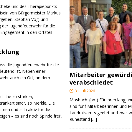
theke und des Therapiepunkts
eisein von Bürgermeister Markus
geben. Stephan Vogl und
der Jugendfeuerwehr für die
 Engagement in den Ortsteil-
cklung
ass die Jugendfeuerwehr für die
deutend ist. Neben einer
Mitarbeiter gewürd
erwehr auch ein Ort, an dem
verabschiedet
31. Juli 2026
dliche zu starken,
Mosbach. (pm) Für ihren langjäh
rankert sind“, so Merkle. Die
sind fünf Mitarbeiterinnen und M
en und sich aktiv für die
Landratsamts geehrt und zwei we
eigen – es sind noch Spinde frei“,
Ruhestand
[…]