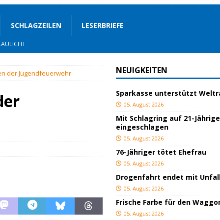
SCHLAGZEILEN
LESERBRIEFE
OZIALES
LAULICHT
NEUIGKEITEN
en der Jugendfeuerwehr
Sparkasse unterstützt Welt
JUGEND/BILDUNG
der
05. August 2026
Bauland
SPORT
Mit Schlagring auf 21-Jährig
eingeschlagen
05. August 2026
ger
TOP
76-Jähriger tötet Ehefrau
ngeschlagen
BLAULICHT
05. August 2026
Drogenfahrt endet mit Unfal
ICHT
05. August 2026
AULICHT
Frische Farbe für den Waggo
05. August 2026