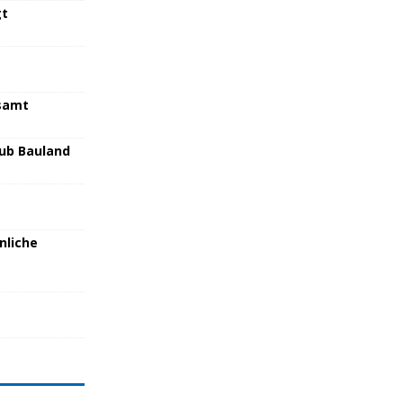
gt
samt
lub Bauland
nliche