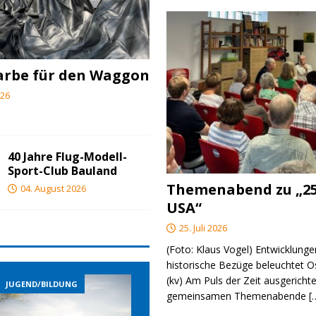
arbe für den Waggon
026
40 Jahre Flug-Modell-
Sport-Club Bauland
Themenabend zu „25
04. August 2026
USA“
25. Juli 2026
(Foto: Klaus Vogel) Entwicklungen
historische Bezüge beleuchtet O
(kv) Am Puls der Zeit ausgerichte
JUGEND/BILDUNG
JUGEND/BILDUNG
J
gemeinsamen Themenabende
[