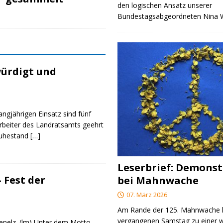
den logischen Ansatz unserer
Bundestagsabgeordneten Nina
ürdigt und
angjährigen Einsatz sind fünf
rbeiter des Landratsamts geehrt
Ruhestand
[…]
Leserbrief: Demonst
 Fest der
bei Mahnwache
07. März 2026
Am Rande der 125. Mahnwache
vergangenen Samstag zu einer w
genelz. (lm) Unter dem Motto