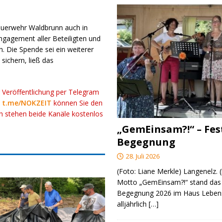
dfeuerwehr Waldbrunn auch in
ngagement aller Beteiligten und
n. Die Spende sei ein weiterer
 sichern, ließ das
r Veröffentlichung per Telegram
k
t.me/NOKZEIT
können Sie den
ch stehen beide Kanäle kostenlos
„GemEinsam?!“ – Fes
Begegnung
28. Juli 2026
(Foto: Liane Merkle) Langenelz.
Motto „GemEinsam?!“ stand das 
Begegnung 2026 im Haus Lebens
alljährlich
[…]