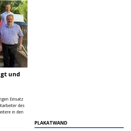
igt und
rigen Einsatz
itarbeiter des
itere in den
PLAKATWAND