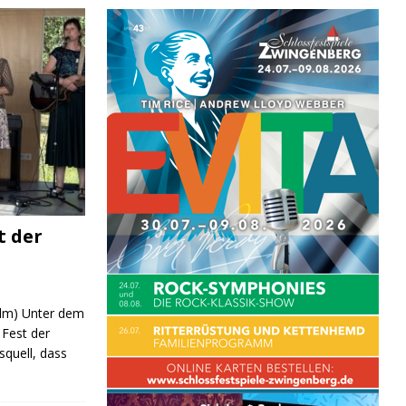
t der
 (lm) Unter dem
Fest der
quell, dass