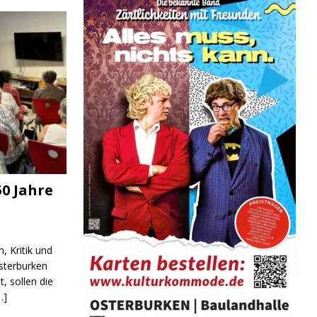
0 Jahre
, Kritik und
sterburken
t, sollen die
UGEND/BILDUNG
…]