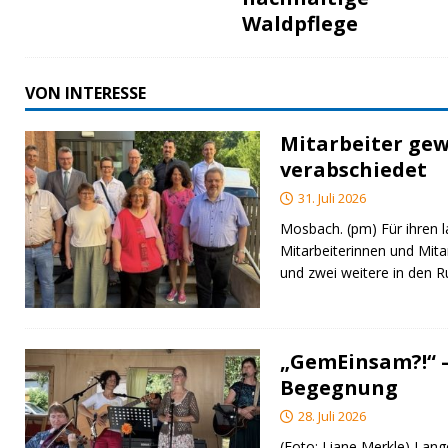
Waldpflege
VON INTERESSE
Mitarbeiter gew
verabschiedet
31. Juli 2026
Mosbach. (pm) Für ihren l
Mitarbeiterinnen und Mita
und zwei weitere in den 
„GemEinsam?!“ –
Begegnung
28. Juli 2026
(Foto: Liane Merkle) Lan