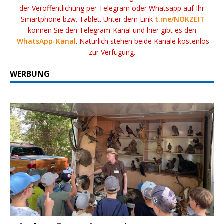
der Veröffentlichung per Telegram oder Whatsapp auf Ihr
Smartphone bzw. Tablet. Unter dem Link
t.me/NOKZEIT
können Sie den Telegram-Kanal und hier gibt es den
WhatsApp-Kanal
. Natürlich stehen beide Kanäle kostenlos
zur Verfügung.
WERBUNG