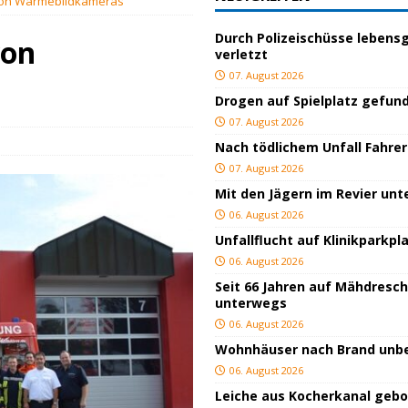
von Wärmebildkameras
hnbar
BLAULICHT
Durch Polizeischüsse lebensg
BLAULICHT
von
verletzt
rgerservice
SONSTIGES
07. August 2026
Drogen auf Spielplatz gefun
ger
TOP
07. August 2026
lich verletzt
BLAULICHT
Nach tödlichem Unfall Fahrer
BLAULICHT
07. August 2026
Mit den Jägern im Revier un
ackiert
BLAULICHT
06. August 2026
gs
JUGEND/BILDUNG
Unfallflucht auf Klinikparkpl
06. August 2026
Seit 66 Jahren auf Mähdresc
unterwegs
06. August 2026
Wohnhäuser nach Brand un
06. August 2026
Leiche aus Kocherkanal geb