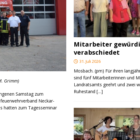
Mitarbeiter gewürd
verabschiedet
31. Juli 2026
Mosbach. (pm) Für ihren langjäh
sind fünf Mitarbeiterinnen und M
 M. Grimm)
Landratsamts geehrt und zwei we
Ruhestand
[…]
angenen Samstag zum
isfeuerwehrverband Neckar-
es hatten zum Tagesseminar