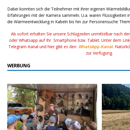
Dabei konnten sich die Teilnehmer mit ihrer eigenen Wärmebild
Erfahrungen mit der Kamera sammeln. U.a. waren Flüssigkeiten i
die Wärmeentwicklung in Kabeln bis hin zur Personensuche Theme
Ab sofort erhalten Sie unsere Schlagzeilen unmittelbar nach de
oder Whatsapp auf Ihr Smartphone bzw. Tablet. Unter dem Lin
Telegram-Kanal und hier gibt es den
WhatsApp-Kanal
. Natürli
zur Verfügung.
WERBUNG