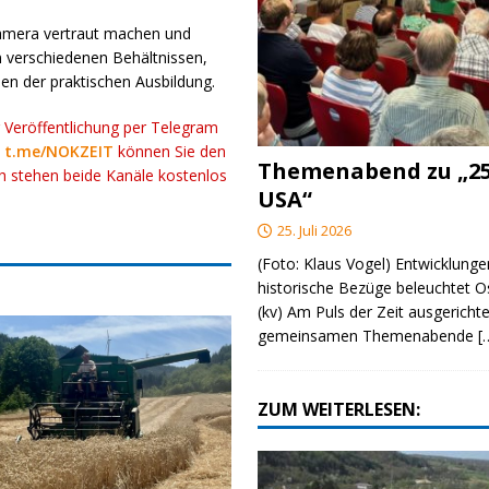
kamera vertraut machen und
n verschiedenen Behältnissen,
n der praktischen Ausbildung.
r Veröffentlichung per Telegram
k
t.me/NOKZEIT
können Sie den
Themenabend zu „25
ch stehen beide Kanäle kostenlos
USA“
25. Juli 2026
(Foto: Klaus Vogel) Entwicklungen
historische Bezüge beleuchtet O
(kv) Am Puls der Zeit ausgerichte
gemeinsamen Themenabende
[
ZUM WEITERLESEN: