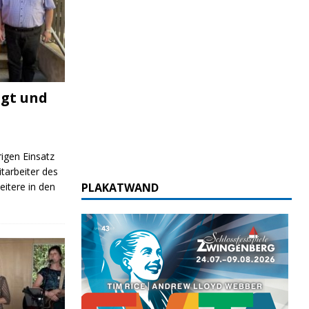
igt und
rigen Einsatz
itarbeiter des
itere in den
PLAKATWAND