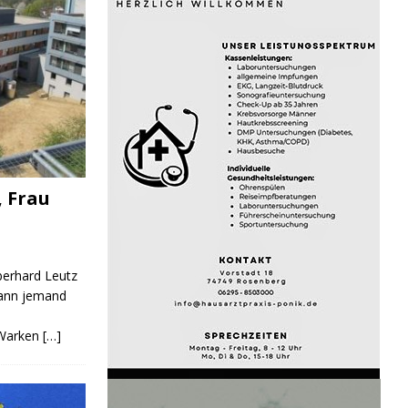
, Frau
Eberhard Leutz
Kann jemand
 Warken
[…]