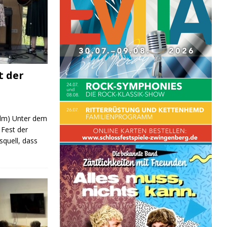
t der
 (lm) Unter dem
Fest der
quell, dass