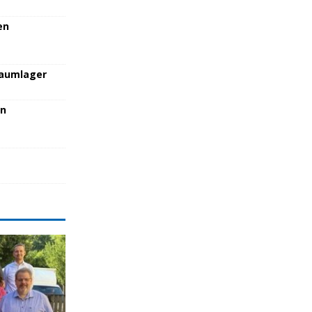
en
raumlager
en