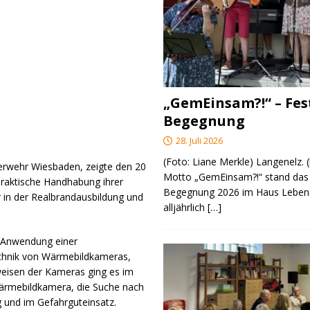
„GemEinsam?!“ – Fes
Begegnung
28. Juli 2026
(Foto: Liane Merkle) Langenelz.
erwehr Wiesbaden, zeigte den 20
Motto „GemEinsam?!“ stand das 
raktische Handhabung ihrer
Begegnung 2026 im Haus Lebens
 in der Realbrandausbildung und
alljährlich
[…]
e Anwendung einer
chnik von Wärmebildkameras,
weisen der Kameras ging es im
Wärmebildkamera, die Suche nach
 und im Gefahrguteinsatz.