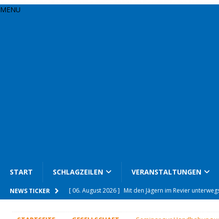
MENU
START
SCHLAGZEILEN
VERANSTALTUNGEN
[ 06. August 2026 ]
Unfallflucht auf Klinikparkplatz
NEWS TICKER
[ 06. August 2026 ]
Seit 66 Jahren auf Mähdrescher u