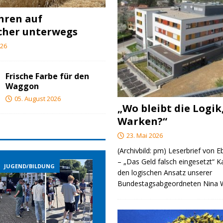
ahren auf
cher unterwegs
026
Frische Farbe für den
Waggon
05. August 2026
„Wo bleibt die Logik
Warken?“
23. Mai 2026
(Archivbild: pm) Leserbrief von 
– „Das Geld falsch eingesetzt“ 
JUGEND/BILDUNG
JUGEND/BILDUNG
den logischen Ansatz unserer
Bundestagsabgeordneten Nina