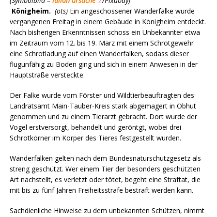
(Symbolbild –
iulian ursache
/Pixabay)
Königheim.
(ots)
Ein angeschossener Wanderfalke wurde
vergangenen Freitag in einem Gebäude in Königheim entdeckt.
Nach bisherigen Erkenntnissen schoss ein Unbekannter etwa
im Zeitraum vom 12. bis 19. März mit einem Schrotgewehr
eine Schrotladung auf einen Wanderfalken, sodass dieser
flugunfähig zu Boden ging und sich in einem Anwesen in der
Hauptstraße versteckte.
Der Falke wurde vom Förster und Wildtierbeauftragten des
Landratsamt Main-Tauber-Kreis stark abgemagert in Obhut
genommen und zu einem Tierarzt gebracht. Dort wurde der
Vogel erstversorgt, behandelt und geröntgt, wobei drei
Schrotkörner im Körper des Tieres festgestellt wurden.
Wanderfalken gelten nach dem Bundesnaturschutzgesetz als
streng geschützt. Wer einem Tier der besonders geschützten
Art nachstellt, es verletzt oder tötet, begeht eine Straftat, die
mit bis zu fünf Jahren Freiheitsstrafe bestraft werden kann.
Sachdienliche Hinweise zu dem unbekannten Schützen, nimmt