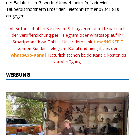
der Fachbereich Gewerbe/Umwelt beim Polizeirevier
Tauberbischofsheim unter der Telefonnummer 09341 810
entgegen.
Ab sofort erhalten Sie unsere Schlagzeilen unmittelbar nach
der Veröffentlichung per Telegram oder Whatsapp auf Ihr
Smartphone bzw. Tablet. Unter dem Link
t.me/NOKZEIT
können Sie den Telegram-Kanal und hier gibt es den
WhatsApp-Kanal
. Natürlich stehen beide Kanäle kostenlos
zur Verfügung.
WERBUNG