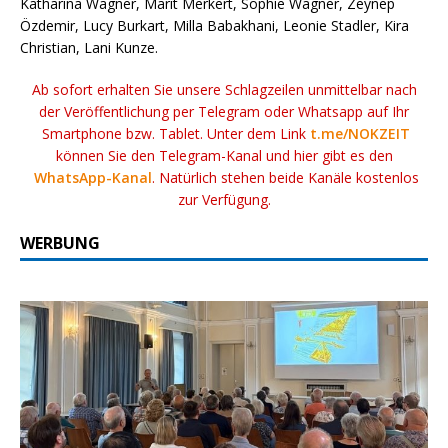
Katharina Wagner, Marit Merkert, Sophie Wagner, Zeynep
Özdemir, Lucy Burkart, Milla Babakhani, Leonie Stadler, Kira
Christian, Lani Kunze.
Ab sofort erhalten Sie unsere Schlagzeilen unmittelbar nach
der Veröffentlichung per Telegram oder Whatsapp auf Ihr
Smartphone bzw. Tablet. Unter dem Link
t.me/NOKZEIT
können Sie den Telegram-Kanal und hier gibt es den
WhatsApp-Kanal
. Natürlich stehen beide Kanäle kostenlos
zur Verfügung.
WERBUNG