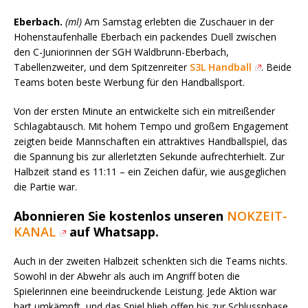
Eberbach.
(ml)
Am Samstag erlebten die Zuschauer in der
Hohenstaufenhalle Eberbach ein packendes Duell zwischen
den C-Juniorinnen der SGH Waldbrunn-Eberbach,
Tabellenzweiter, und dem Spitzenreiter
S3L Handball
. Beide
Teams boten beste Werbung für den Handballsport.
Von der ersten Minute an entwickelte sich ein mitreißender
Schlagabtausch. Mit hohem Tempo und großem Engagement
zeigten beide Mannschaften ein attraktives Handballspiel, das
die Spannung bis zur allerletzten Sekunde aufrechterhielt. Zur
Halbzeit stand es 11:11 – ein Zeichen dafür, wie ausgeglichen
die Partie war.
Abonnieren Sie kostenlos unseren
NOKZEIT-
KANAL
auf Whatsapp.
Auch in der zweiten Halbzeit schenkten sich die Teams nichts.
Sowohl in der Abwehr als auch im Angriff boten die
Spielerinnen eine beeindruckende Leistung. Jede Aktion war
hart umkämpft, und das Spiel blieb offen bis zur Schlussphase.