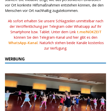
vor Ort konkrete Hilfsmaßnahmen entstehen können, die den
Menschen vor Ort nachhaltig zugutekommen.
Ab sofort erhalten Sie unsere Schlagzeilen unmittelbar nach
der Veröffentlichung per Telegram oder Whatsapp auf Ihr
Smartphone bzw. Tablet. Unter dem Link
t.me/NOKZEIT
können Sie den Telegram-Kanal und hier gibt es den
WhatsApp-Kanal
. Natürlich stehen beide Kanäle kostenlos
zur Verfügung.
WERBUNG