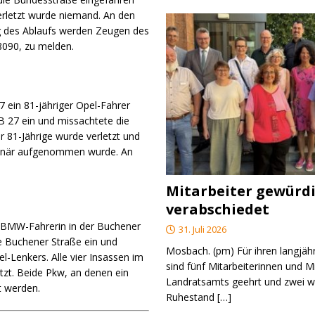
Verletzt wurde niemand. An den
ng des Ablaufs werden Zeugen des
8090, zu melden.
7 ein 81-jähriger Opel-Fahrer
 B 27 ein und missachtete die
r 81-Jährige wurde verletzt und
ionär aufgenommen wurde. An
Mitarbeiter gewürd
verabschiedet
e BMW-Fahrerin in der Buchener
31. Juli 2026
die Buchener Straße ein und
Mosbach. (pm) Für ihren langjäh
-Lenkers. Alle vier Insassen im
sind fünf Mitarbeiterinnen und M
tzt. Beide Pkw, an denen ein
Landratsamts geehrt und zwei we
t werden.
Ruhestand
[…]