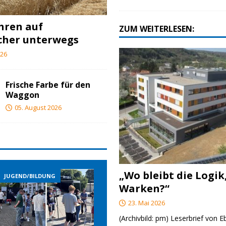
ahren auf
ZUM WEITERLESEN:
cher unterwegs
026
Frische Farbe für den
Waggon
05. August 2026
„Wo bleibt die Logik
JUGEND/BILDUNG
JUGEND/BILDUNG
J
Warken?“
23. Mai 2026
(Archivbild: pm) Leserbrief von 