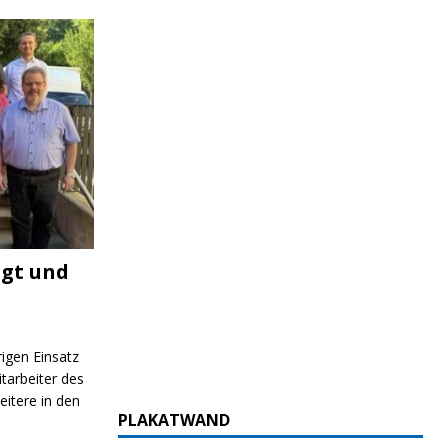
igt und
rigen Einsatz
itarbeiter des
itere in den
PLAKATWAND