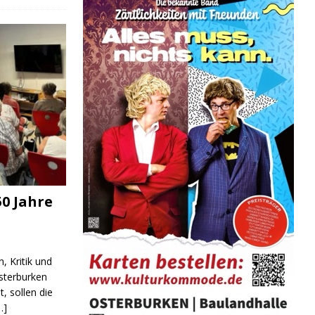
0 Jahre
, Kritik und
sterburken
t, sollen die
…]