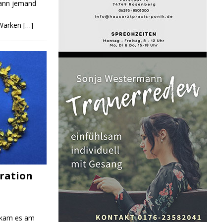
Kann jemand
 Warken
[…]
ration
 kam es am