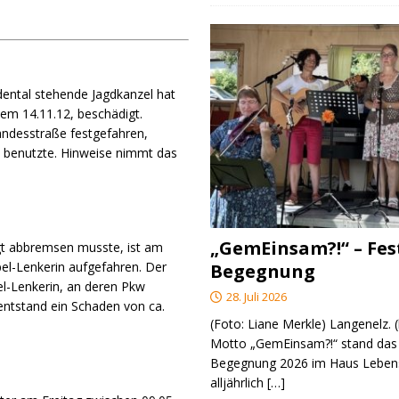
ental stehende Jagdkanzel hat
em 14.11.12, beschädigt.
andesstraße festgefahren,
fe benutzte. Hinweise nimmt das
„GemEinsam?!“ – Fes
ngt abbremsen musste, ist am
l-Lenkerin aufgefahren. Der
Begegnung
pel-Lenkerin, an deren Pkw
28. Juli 2026
 entstand ein Schaden von ca.
(Foto: Liane Merkle) Langenelz.
Motto „GemEinsam?!“ stand das 
Begegnung 2026 im Haus Lebens
alljährlich
[…]