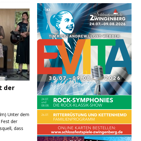
t der
 (lm) Unter dem
Fest der
quell, dass