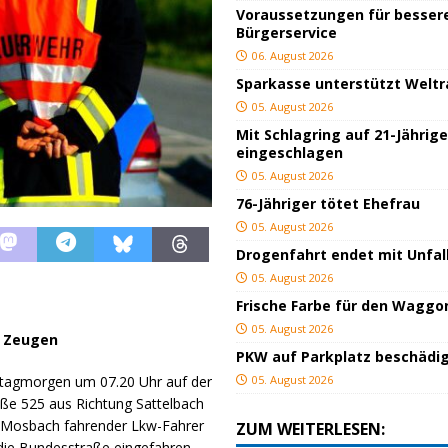
Voraussetzungen für besser
Bürgerservice
06. August 2026
Sparkasse unterstützt Welt
05. August 2026
Mit Schlagring auf 21-Jährig
eingeschlagen
05. August 2026
76-Jähriger tötet Ehefrau
05. August 2026
Drogenfahrt endet mit Unfal
05. August 2026
Frische Farbe für den Waggo
05. August 2026
t Zeugen
PKW auf Parkplatz beschädi
05. August 2026
ntagmorgen um 07.20 Uhr auf der
ße 525 aus Richtung Sattelbach
g Mosbach fahrender Lkw-Fahrer
ZUM WEITERLESEN:
 die Bundesstraße eingefahren