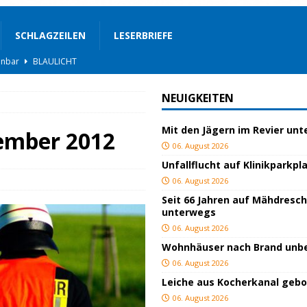
SCHLAGZEILEN
LESERBRIEFE
BLAULICHT
rgerservice
SONSTIGES
NEUIGKEITEN
ger
TOP
Mit den Jägern im Revier un
ngeschlagen
BLAULICHT
vember 2012
06. August 2026
ICHT
Unfallflucht auf Klinikparkpl
AULICHT
06. August 2026
Seit 66 Jahren auf Mähdresc
gs
JUGEND/BILDUNG
unterwegs
BLAULICHT
06. August 2026
Wohnhäuser nach Brand un
nterwegs
TOP
06. August 2026
hnbar
BLAULICHT
Leiche aus Kocherkanal geb
06. August 2026