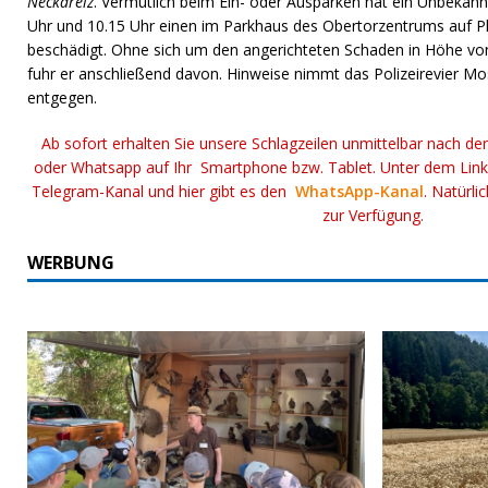
Neckarelz
. Vermutlich beim Ein- oder Ausparken hat ein Unbekann
Uhr und 10.15 Uhr einen im Parkhaus des Obertorzentrums auf P
beschädigt. Ohne sich um den angerichteten Schaden in Höhe vo
fuhr er anschließend davon. Hinweise nimmt das Polizeirevier M
entgegen.
Ab sofort erhalten Sie unsere Schlagzeilen unmittelbar nach de
oder Whatsapp auf Ihr Smartphone bzw. Tablet. Unter dem Lin
Telegram-Kanal und hier gibt es den
WhatsApp-Kanal
. Natürli
zur Verfügung.
WERBUNG