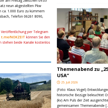
ter am Freitag zwischen 09.05
latz neun abgestellten Pkw
n ca. 1.000 Euro zu kümmern
osbach, Telefon 06261 8090,
r Veröffentlichung per Telegram
k
t.me/NOKZEIT
können Sie den
ch stehen beide Kanäle kostenlos
Themenabend zu „25
USA“
25. Juli 2026
(Foto: Klaus Vogel) Entwicklungen
historische Bezüge beleuchtet O
(kv) Am Puls der Zeit ausgerichte
gemeinsamen Themenabende
[