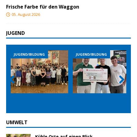
Frische Farbe für den Waggon
05. August 2026
JUGEND
JUGEND/BILDUNG
JUGEND/BILDUNG
Prev
Nex
ious
t
UMWELT
Kühle Orte auf einen Blick