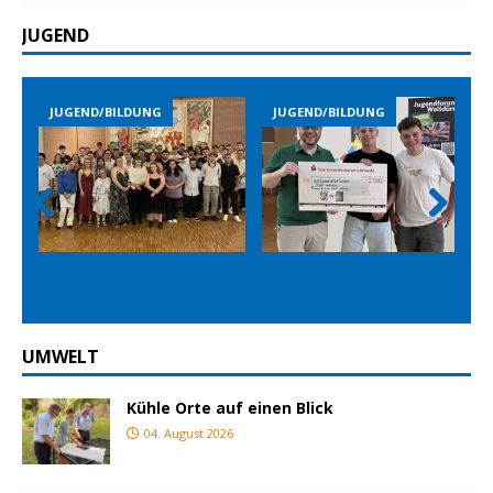
JUGEND
LDUNG
JUGEND/BILDUNG
JUGEND/BILDUNG
Prev
Nex
ious
t
UMWELT
Kühle Orte auf einen Blick
04. August 2026