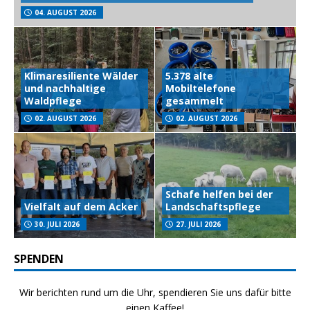
04. AUGUST 2026
Klimaresiliente Wälder
5.378 alte
und nachhaltige
Mobiltelefone
Waldpflege
gesammelt
02. AUGUST 2026
02. AUGUST 2026
Schafe helfen bei der
Vielfalt auf dem Acker
Landschaftspflege
30. JULI 2026
27. JULI 2026
SPENDEN
Wir berichten rund um die Uhr, spendieren Sie uns dafür bitte
einen Kaffee!